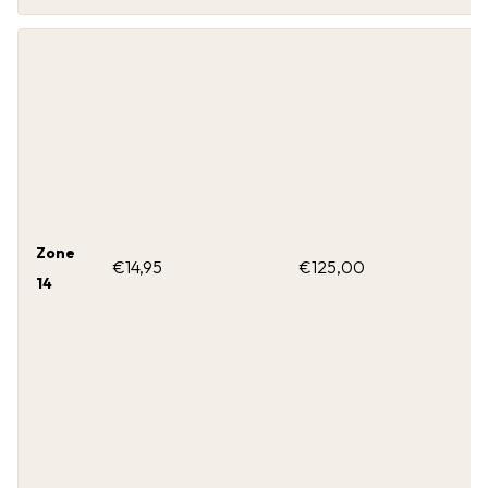
Zone
€14,95
€125,00
14