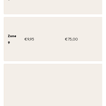
Zone
€9,95
€75,00
9