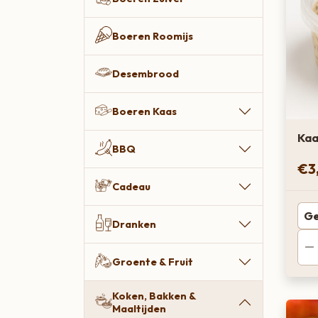
Boeren Kaas
Boeren Roomijs
BBQ
Desembrood
Cadeau
Dranken
Boeren Kaas
Groente & Fruit
Kaa
BBQ
Koken, Bakken & Maaltijden
€
3
Cadeau
Lifestyle
Ge
Snacks & Borrel
Dranken
Thee & Sappen
Groente & Fruit
Vleespakketten
Koken, Bakken &
Zoetbeleg & Ontbijt
Maaltijden