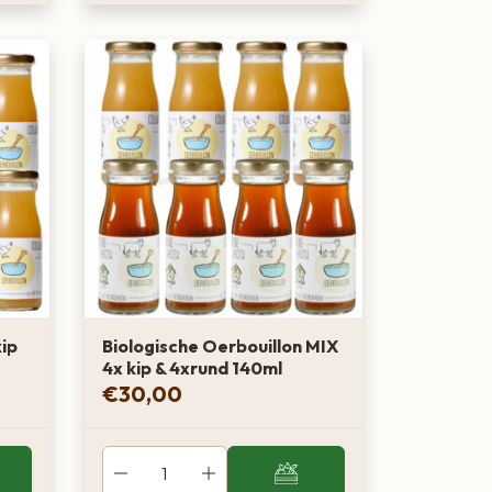
kip
Biologische Oerbouillon MIX
4x kip & 4xrund 140ml
€
30,00