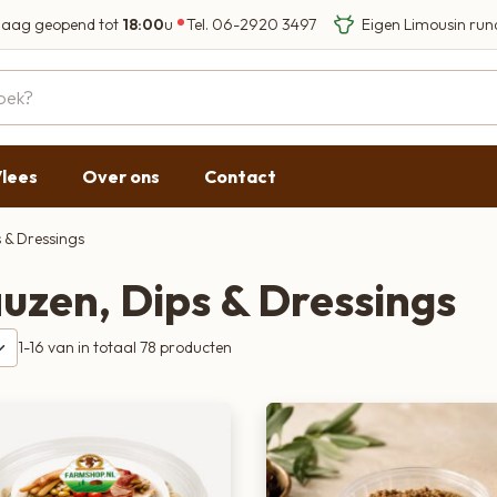
aag geopend tot
18:00
u
Tel.
06-2920 3497
Eigen Limousin run
Eerlijke streekprod
Gesloten
09:00 - 17:30
lees
Over ons
Contact
09:00 - 17:30
g
09:00 - 17:30
 & Dressings
oken, Bakken & Maaltijden
09:00 - 18:00
uzen, Dips & Dressings
akmixen
Kruiden & Specerijen
09:00 - 17:30
lie & Azijn
Soepen & Maaltijden
1-16
van in totaal 78 producten
asta, Deegwaren & Rijst
Sauzen, Dips & Dressings
Gesloten