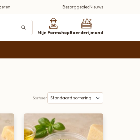
Bezorggebied
Nieuws
deren
ucten
Mijn Farmshop
Boerderijmand
farmshop.nl
Beleef en proef
Sorteren
Een plek waar kwaliteit, smaak en
gastvrijheid centraal staan
Bezoek onze farmshop
Kortland 42, Alblasserdam
Bellen 06-2920 3497
Wij helpen je graag