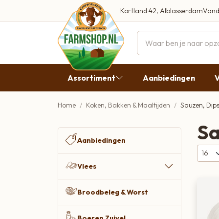
Kortland 42, Alblasserdam
Vand
Maandag
Dinsdag
Assortiment
Aanbiedingen
V
Woensdag
Donderda
Home
Koken, Bakken & Maaltijden
Sauzen, Dips
K
Aanbiedingen
Vrijdag
Sa
B
Vlees
Zaterdag
Aanbiedingen
O
Broodbeleg & Worst
P
Zondag
Vlees
Boeren Zuivel
Broodbeleg & Worst
Boeren Roomijs
Desembrood
Boeren Zuivel