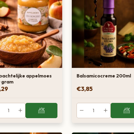
achtelijke appelmoes
Balsamicocreme 200ml
 gram
,29
€
3,85