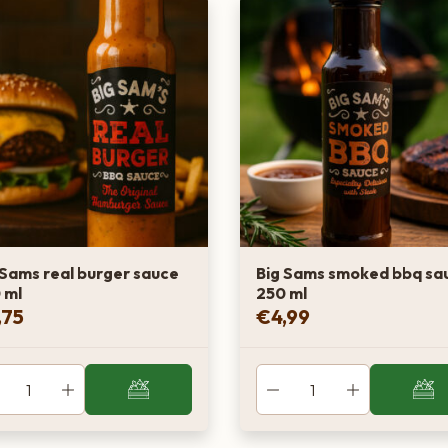
 Sams real burger sauce
Big Sams smoked bbq sa
 ml
250 ml
,75
€
4,99