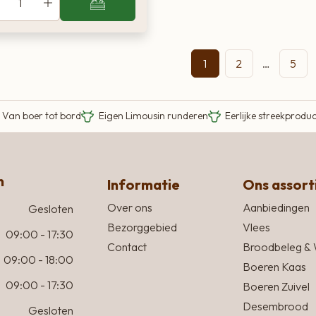
1
2
…
5
Van boer tot bord
Eigen Limousin runderen
Eerlijke streekprodu
n
Informatie
Ons assor
Over ons
Aanbiedingen
Gesloten
Bezorggebied
Vlees
09:00 - 17:30
Contact
Broodbeleg & 
09:00 - 18:00
Boeren Kaas
09:00 - 17:30
Boeren Zuivel
Desembrood
Gesloten