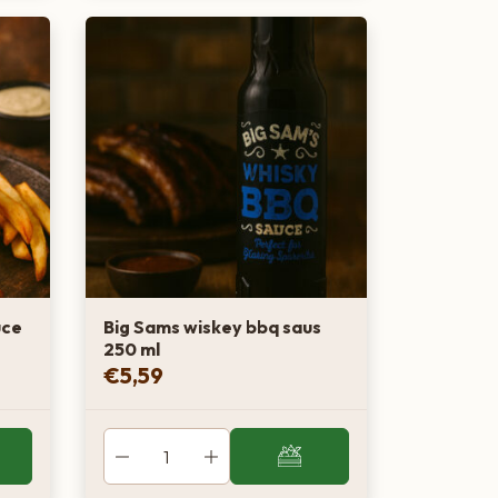
uce
Big Sams wiskey bbq saus
250 ml
€
5,59