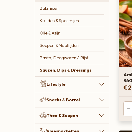
Zoete lekkernijen
Bakmixen
Kruiden & Specerijen
Olie & Azijn
Soepen & Maaltijden
Pasta, Deegwaren & Rijst
Sauzen, Dips & Dressings
Amb
360
Lifestyle
€
2
Snacks & Borrel
Thee & Sappen
Vleespakketten