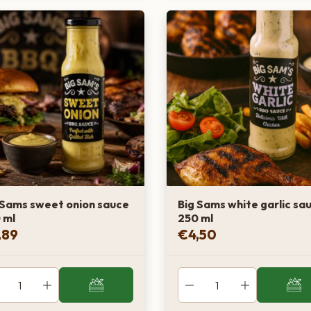
 Sams sweet onion sauce
Big Sams white garlic sa
 ml
250 ml
,89
€
4,50