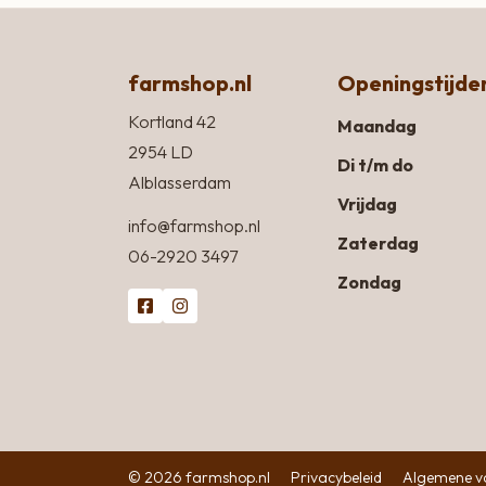
farmshop.nl
Openingstijde
Kortland 42
Maandag
2954 LD
Di t/m do
Alblasserdam
Vrijdag
info@farmshop.nl
Zaterdag
06-2920 3497
Zondag
© 2026 farmshop.nl
Privacybeleid
Algemene v