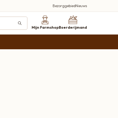
Bezorggebied
Nieuws
deren
ucten
Mijn Farmshop
Boerderijmand
farmshop.nl
Beleef en proef
Een plek waar kwaliteit, smaak en
gastvrijheid centraal staan
Bezoek onze farmshop
Kortland 42, Alblasserdam
Bellen 06-2920 3497
Wij helpen je graag