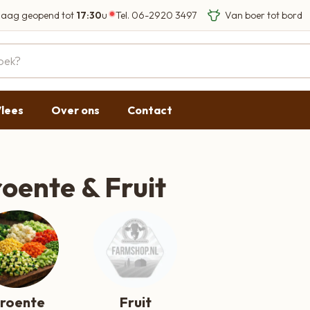
Van boer tot bord
aag geopend tot
17:30
u
Tel.
06-2920 3497
Eigen Limousin run
Eerlijke streekprod
Gesloten
09:00 - 17:30
lees
Over ons
Contact
09:00 - 17:30
g
09:00 - 17:30
roente & Fruit
09:00 - 18:00
oente & Fruit
roente
Fruit
09:00 - 17:30
Gesloten
roente
Fruit