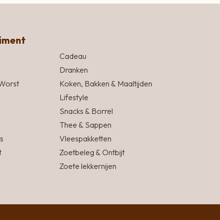
timent
Cadeau
Dranken
Worst
Koken, Bakken & Maaltijden
Lifestyle
Snacks & Borrel
Thee & Sappen
s
Vleespakketten
t
Zoetbeleg & Ontbijt
Zoete lekkernijen