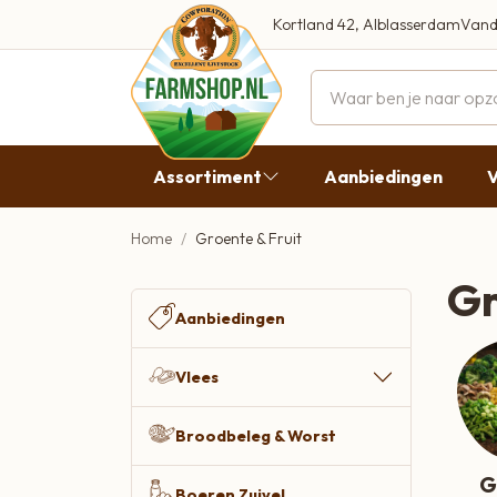
Kortland 42, Alblasserdam
Vand
Maandag
Dinsdag
Assortiment
Aanbiedingen
V
Woensdag
Donderda
Home
Groente & Fruit
G
Aanbiedingen
Vrijdag
Gr
G
Vlees
Zaterdag
Aanbiedingen
Broodbeleg & Worst
Zondag
Vlees
Boeren Zuivel
Broodbeleg & Worst
Boeren Roomijs
G
Desembrood
Boeren Zuivel