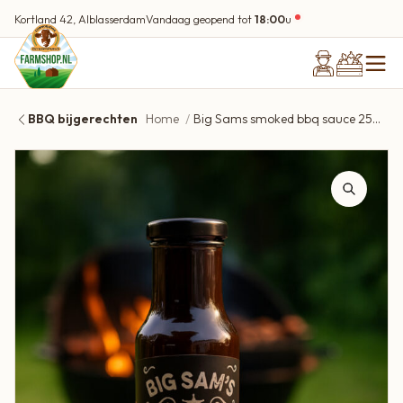
Kortland 42, Alblasserdam
Vandaag geopend tot
18:00
u
BBQ bijgerechten
Home
Big Sams smoked bbq sauce 250 ml