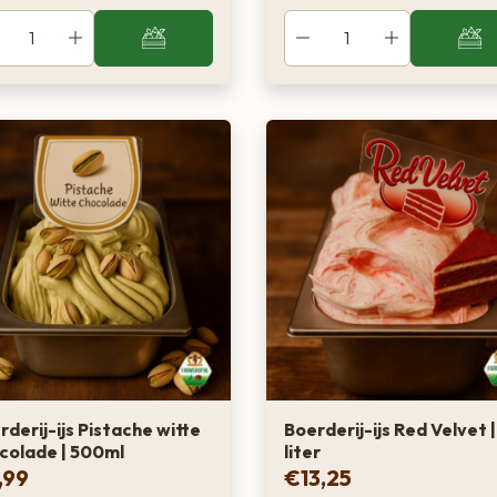
rderij-ijs Pistache witte
Boerderij-ijs Red Velvet |
colade | 500ml
liter
,99
€
13,25