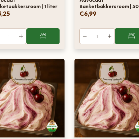
vocaat
Advocaat
ketbakkersroom | 1 liter
Banketbakkersroom | 5
3,25
€
6,99