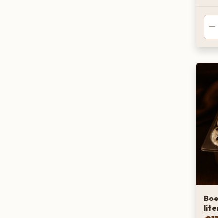
Boer
lite