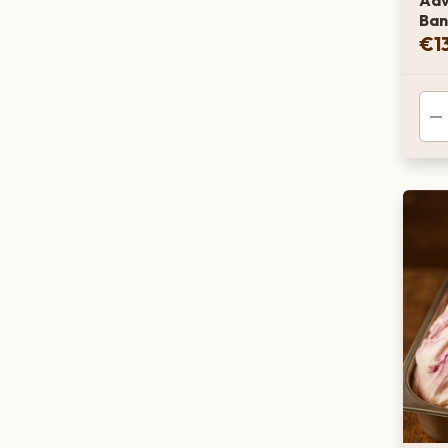
Ad
Ban
€
1