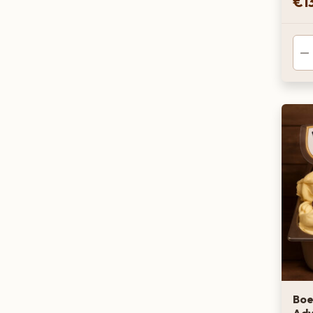
€
1
Boe