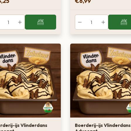
3,25
€
6,99
rderij-ijs Vlinderdans
Boerderij-ijs Vlinderdans