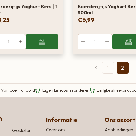
derij-ijs Yoghurt Kers | 1
Boerderij-ijs Yoghurt Ker
r
500ml
3,25
€
6,99
1
2
Van boer tot bord
Eigen Limousin runderen
Eerlijke streekprodu
n
Informatie
Ons assor
Over ons
Aanbiedingen
Gesloten