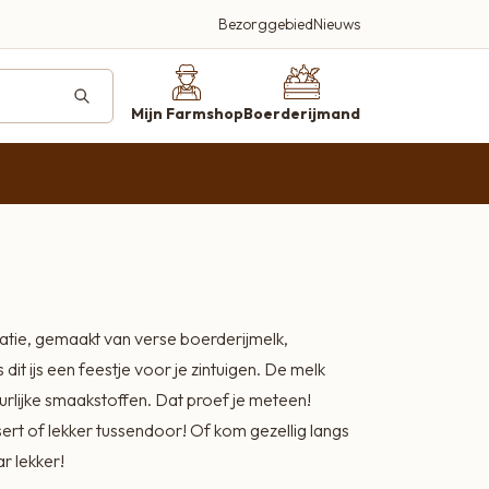
Bezorggebied
Nieuws
deren
ucten
Mijn Farmshop
Boerderijmand
farmshop.nl
Beleef en proef
atie, gemaakt van verse boerderijmelk,
Een plek waar kwaliteit, smaak en
dit ijs een feestje voor je zintuigen. De melk
gastvrijheid centraal staan
rlijke smaakstoffen. Dat proef je meteen!
Bezoek onze farmshop
sert of lekker tussendoor! Of kom gezellig langs
Kortland 42, Alblasserdam
r lekker!
Bellen 06-2920 3497
Wij helpen je graag