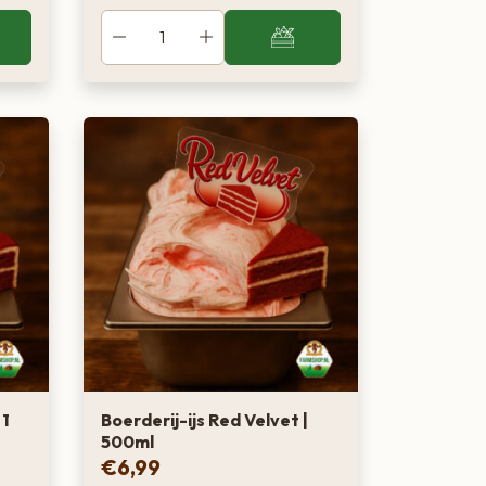
 1
Boerderij-ijs Red Velvet |
500ml
€
6,99