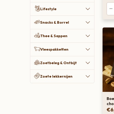
Zoete lekkernijen
Lifestyle
Snacks & Borrel
Thee & Sappen
Vleespakketten
Zoetbeleg & Ontbijt
Zoete lekkernijen
Boe
cho
€
6