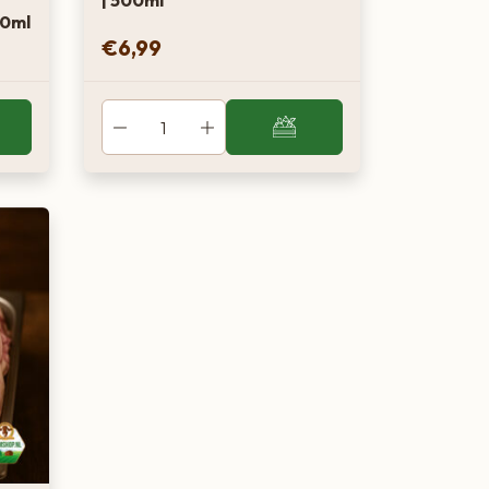
| 500ml
00ml
€
6,99