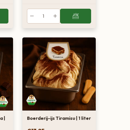
a |
Boerderij-ijs Tiramisu | 1 liter