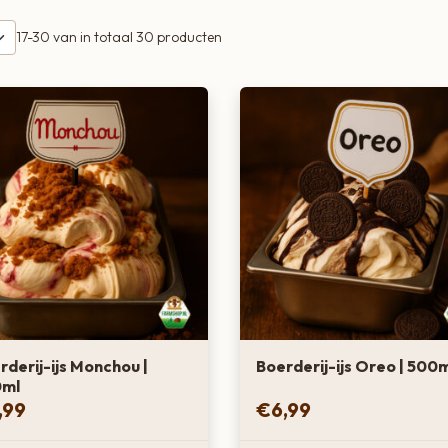
17-30
van in totaal 30 producten
rderij-ijs Monchou |
Boerderij-ijs Oreo | 500
0ml
,99
€
6,99