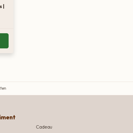
s |
cten
timent
Cadeau