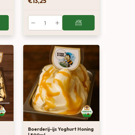
€
13,25
Boerderij-ijs Yoghurt Honing