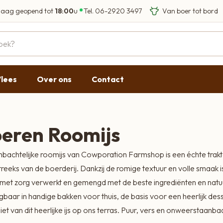
aag geopend tot
18:00
u
Tel.
06-2920 3497
Eigen Limousin run
Eerlijke streekprod
Gesloten
09:00 - 17:30
lees
Over ons
Contact
09:00 - 17:30
g
09:00 - 17:30
09:00 - 18:00
eren Roomijs
09:00 - 17:30
bachtelijke roomijs van Cowporation Farmshop is een échte trakt
Gesloten
treeks van de boerderij. Dankzij de romige textuur en volle smaak is 
met zorg verwerkt en gemengd met de beste ingrediënten en natuu
jgbaar in handige bakken voor thuis, de basis voor een heerlijk des
iet van dit heerlijke ijs op ons terras. Puur, vers en onweerstaanbaa