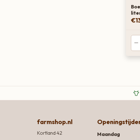
Boer
lite
€
1
farmshop.nl
Openingstijde
Kortland 42
Maandag