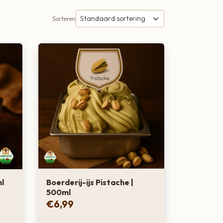
Sorteren
ml
Boerderij-ijs Pistache |
500ml
€
6,99