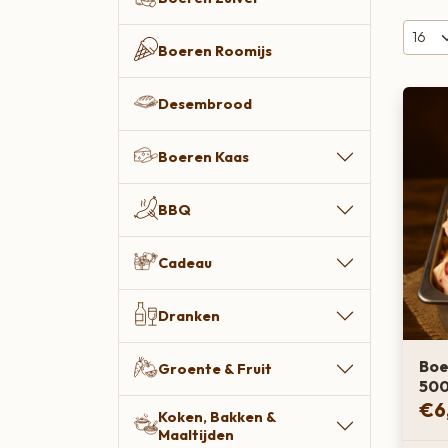
Boeren Kaas
Boeren Roomijs
BBQ
Desembrood
Cadeau
Dranken
Boeren Kaas
Groente & Fruit
BBQ
Koken, Bakken & Maaltijden
Cadeau
Lifestyle
Snacks & Borrel
Dranken
Thee & Sappen
Boe
Groente & Fruit
50
Vleespakketten
€
6
Koken, Bakken &
Zoetbeleg & Ontbijt
Maaltijden