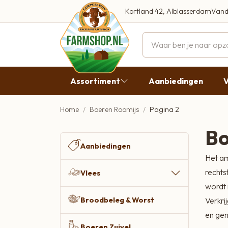
Kortland 42, Alblasserdam
Vand
Maandag
Dinsdag
Assortiment
Aanbiedingen
V
Woensdag
Donderda
Home
Boeren Roomijs
Pagina 2
Aanbiedingen
Vrijdag
Bo
Vlees
Zaterdag
Aanbiedingen
Het am
Broodbeleg & Worst
Zondag
rechts
Vlees
Boeren Zuivel
wordt 
Broodbeleg & Worst
Verkri
Boeren Roomijs
en gen
Desembrood
Boeren Zuivel