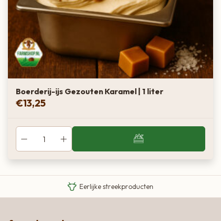
Boerderij-ijs Gezouten Karamel | 1 liter
€
13,25
Van boer tot bord
Eigen Limousin runderen
Eerlijke streekproducten