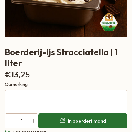
Boerderij-ijs Stracciatella | 1
liter
€
13,25
Opmerking
In boerderijmand
Van boer tot bord