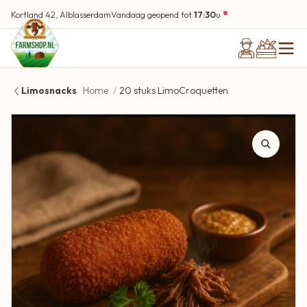
Kortland 42, Alblasserdam
Vandaag geopend tot
17:30
u
Limosnacks
Home
20 stuks LimoCroquetten