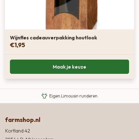
diepte, complexiteit en een groot bewaarpotentieel.
Wijnfles cadeauverpakking houtlook
€
1,95
Maak je keuze
Van boer tot bord
Eigen Limousin runderen
Eerlijke streekproducten
farmshop.nl
Kortland 42