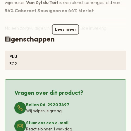
wijnmaker
Van Zyl du Toit
is een blend samengesteld van
56% Cabernet Sauvignon en 44% Merlot
.
Na een zorgvuldige vinificatie – met koude inweking,
Lees meer
afzonderlijke vergisting en traditionele overpompen en
Eigenschappen
punch-downs – onderging de wijn malolactische gisting en
14
maanden rijping op Frans eiken
, waarvan 60% nieuw en
PLU
40% tweede vulling.
302
Proefnotities
Vragen over dit product?
Kleur:
Diep robijnrood.
Geur:
Intense aroma’s van fynbos, munt en bosbessen,
Bellen 06-2920 3497
aangevuld met tonen van kaneel, potloodslijpsel en pure
Wij helpen je graag
chocolade.
Stuur ons een e-mail
Smaak:
Vol en krachtig, met rijpe kersen en een kruidige
Reactie binnen 1 werkdag