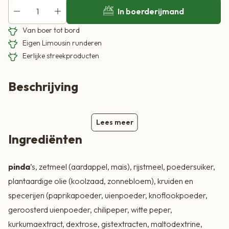
In boerderijmand
Van boer tot bord
Eigen Limousin runderen
Eerlijke streekproducten
Beschrijving
Lees meer
Ingrediënten
pinda
’s, zetmeel (aardappel, mais), rijstmeel, poedersuiker,
plantaardige olie (koolzaad, zonnebloem), kruiden en
specerijen (paprikapoeder, uienpoeder, knoflookpoeder,
geroosterd uienpoeder, chilipeper, witte peper,
kurkumaextract, dextrose, gistextracten, maltodextrine,