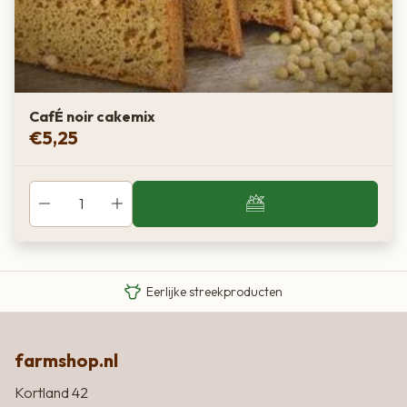
CafÉ noir cakemix
€
5,25
Van boer tot bord
Eigen Limousin runderen
Eerlijke streekproducten
farmshop.nl
Kortland 42