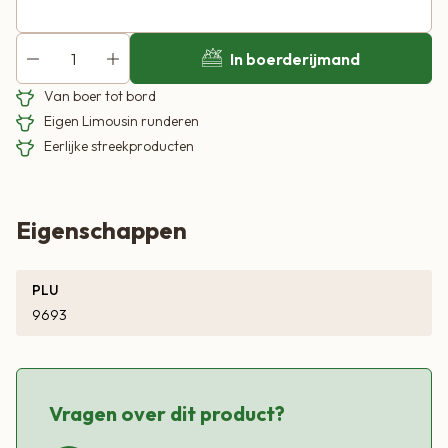
perfect voor elk moment van de dag.
In boerderijmand
Onze Appel Kaneel cake is eenvoudig te bereiden en
Van boer tot bord
geschikt voor zowel beginnende als ervaren bakkers. Volg
Eigen Limousin runderen
het recept en binnen no-time geniet je van een verrukkelijke
Eerlijke streekproducten
cake die heerlijk is bij koffie, als dessert of gewoon als
verwennerij.
Eigenschappen
Of je nu een feestje hebt, een speciale gelegenheid viert of
gewoon jezelf wilt trakteren, de Appel Kaneel cakemix van
PLU
De Bakzolder zal zeker in de smaak vallen. Proef de
9693
natuurlijke zoetheid van appel, verrijkt met een vleugje
kaneel, en geniet van de eenvoud van zelfgebakken
lekkernijen.
Vragen over dit product?