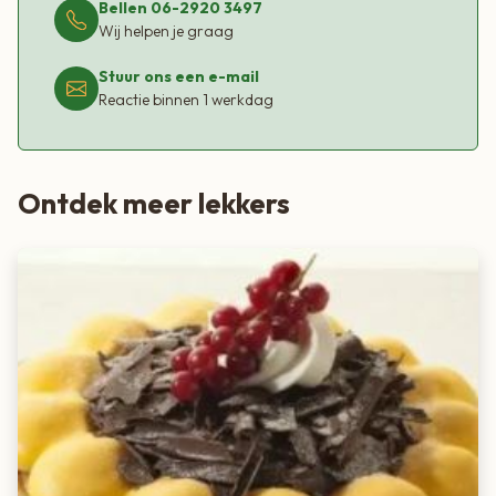
Kenmerken:
Bellen 06-2920 3497
Wij helpen je graag
– Smaak: Frisse appel en warme kaneel
– Inhoud: 500 gram (voldoende voor één grote cake)
Stuur ons een e-mail
– Bereiding: Eenvoudig en snel
Reactie binnen 1 werkdag
– Ingrediënten: Hoogwaardige en zorgvuldig geselecteerde
ingrediënten
– Gebruik: Geschikt voor cakes met een fruitige en kruidige
Ontdek meer lekkers
twist
Bereidingsinstructies:
1. Verwarm de oven voor op 160°C (hete lucht 155°C).
2. Roer 250 gram boter zacht.
3. Voeg 500 gram Appel Kaneel cakemix en 5 eieren toe aan
de boter.
4. Mix het geheel gedurende 3 minuten op middelmatige
snelheid tot een glad beslag.