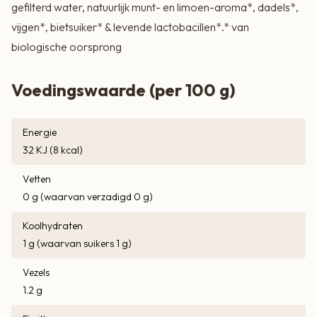
gefilterd water, natuurlijk munt- en limoen-aroma*, dadels*,
???? Puur, biologisch en gefermenteerd voor jouw welzijn.
vijgen*, bietsuiker* & levende lactobacillen*.* van
biologische oorsprong
Voedingswaarde (per 100 g)
Energie
32 KJ (8 kcal)
Vetten
0 g (waarvan verzadigd 0 g)
Koolhydraten
1 g (waarvan suikers 1 g)
Vezels
1.2 g