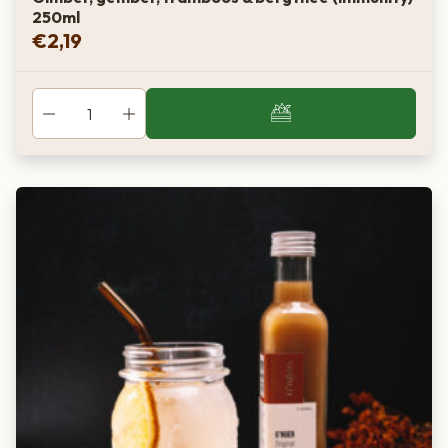
250ml
€
2,19