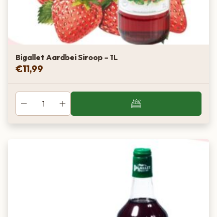
Bigallet Aardbei Siroop – 1L
€
11,99