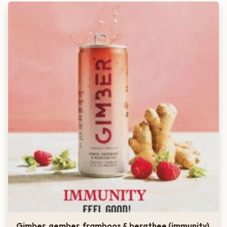
Gimber, gember, framboos & bergthee (immunity)