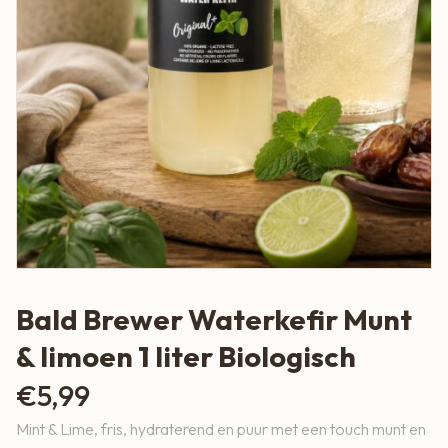
Bald Brewer Waterkefir Munt
& limoen 1 liter Biologisch
€
5,99
Mint & Lime, fris, hydraterend en puur met een touch munt en