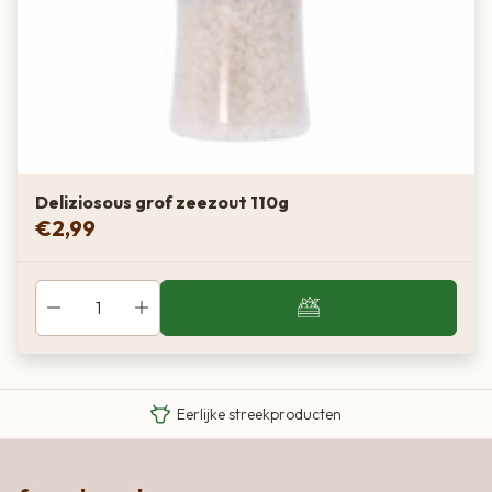
Deliziosous grof zeezout 110g
€
2,99
Van boer tot bord
Eigen Limousin runderen
Eerlijke streekproducten