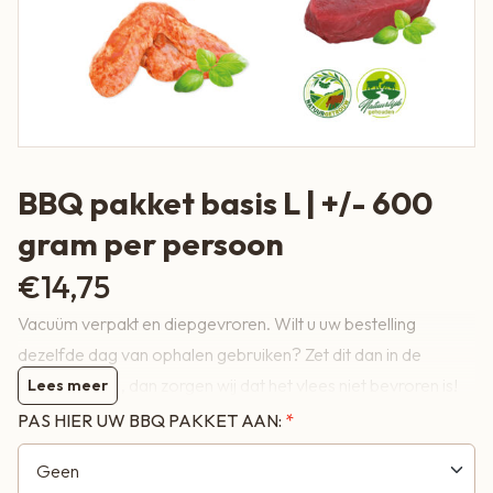
BBQ pakket basis L | +/- 600
gram per persoon
€
14,75
Vacuüm verpakt en diepgevroren. Wilt u uw bestelling
dezelfde dag van ophalen gebruiken? Zet dit dan in de
opmerkingen , dan zorgen wij dat het vlees niet bevroren is!
Lees meer
PAS HIER UW BBQ PAKKET AAN:
Per persoon:
1 stuks Limoburger