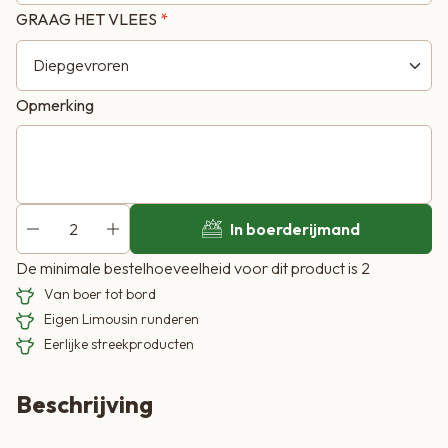
1 stuks Limoworst
GRAAG HET VLEES
Entrecote ca.125 gram per persoon
1 x Kipsaté spiezen 65 gram
ca. 100 Kippenvleugel gemarineerd
Opmerking
ca. 100 gram Limo Biefstukspies gemarineerd
In boerderijmand
De minimale bestelhoeveelheid voor dit product is 2
Van boer tot bord
Eigen Limousin runderen
Eerlijke streekproducten
Beschrijving