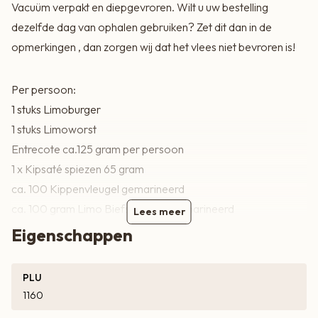
Vacuüm verpakt en diepgevroren. Wilt u uw bestelling
dezelfde dag van ophalen gebruiken? Zet dit dan in de
opmerkingen , dan zorgen wij dat het vlees niet bevroren is!
Per persoon:
1 stuks Limoburger
1 stuks Limoworst
Entrecote ca.125 gram per persoon
1 x Kipsaté spiezen 65 gram
ca. 100 Kippenvleugel gemarineerd
ca. 100 gram Limo Biefstukspies gemarineerd
Lees meer
Eigenschappen
PLU
1160