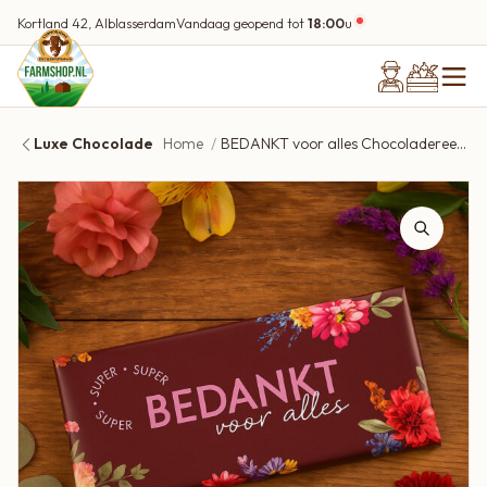
Kortland 42, Alblasserdam
Vandaag geopend tot
18:00
u
Luxe Chocolade
Home
BEDANKT voor alles Chocoladereep 100 gram