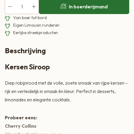
30 ml Bigallet Kersen siroop
In boerderijmand
40 ml gin
Van boer tot bord
20 ml vers citroensap
Eigen Limousin runderen
Bruiswater
Eerlijke streekproducten
IJsblokjes
Beschrijving
Shake siroop, gin en citroensap met ijs, schenk in een hoog
glas met ijs, vul aan met bruiswater en garneer met een kers
Kersen Siroop
en citroenschijfje.
Diep robijnrood met de volle, zoete smaak van rijpe kersen –
Of:
rijk en verleidelijk in smaak én kleur. Perfect in desserts,
Cherry Rum Old Fashioned
limonades en elegante cocktails.
15 ml Bigallet Kersen siroop
Probeer eens:
50 ml bruine rum
Cherry Collins
2 scheutjes Angostura bitters