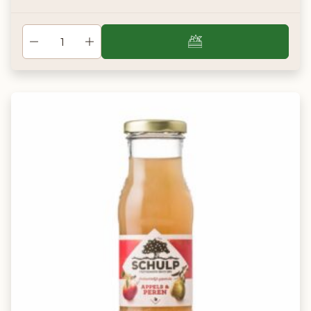
siroop van Bigallet: daar doet dit Franse merk niet aan. De
siroop is daarnaast verpakt in een mooie glazen fles. Zo blijft
de kersen siroop gegarandeerd lang goed!
Proef de lekkerste Kersen
Limonadesiroop
Deze kersen limonadesiroop van Bigallet heeft een
donkerrode kleur en ruikt naar verse kersenbloesem. Voor
de perfecte kersen limonade adviseren we je om 1 deel
siroop te mengen met 8 delen plat of bruisend water. Dat
wordt een heerlijk glas kersen limonade!
Santé!
Aanbevolen mengverhouding
1 deel siroop op 8 delen (plat/bruisend) water