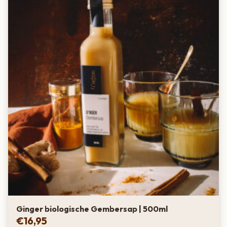
Allergenen
Deze siroop bevat
geen
lactose en
geen
gluten.
“Geniet van Bigallets traditionele fruitige Kersen Siroop.”
Ontdek Bigallet Kersen (Cerise)
Siroop
Deze Franse Kersen siroop van Bigallet smaakt prikkelend
zoetzuur en heeft een delicate parfum van morellen kersen.
Echt een aanrader als je eens wat anders wil dan traditionele
smaken als cassis of aardbei.
Ginger biologische Gembersap | 500ml
Er zitten nul komma nul conserveringsmiddelen in de kersen
€
16,95