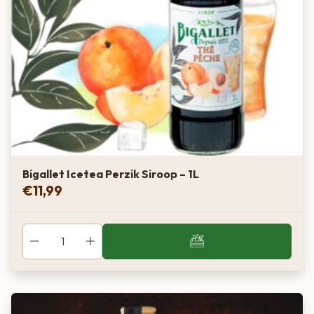
1 deel siroop op 8 delen (plat/bruisend) water
Houdbaarheid
Deze siroop is (óók na opening) minimaal 2 jaar houdbaar,
buiten de koelkast in een donker kastje.
Ingrediënten
Bigallet Icetea Perzik Siroop – 1L
€
11,99
Suiker
Glucose-fructosestroop
Water
Geconcentreerde vruchtensappen (kersen-zure kersen
12%)
Natuurlijke aroma’s