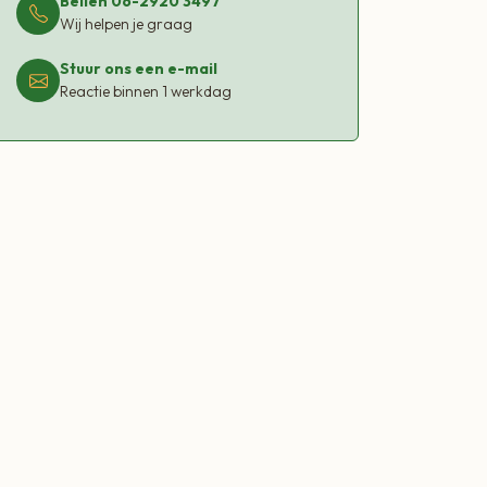
Bellen 06-2920 3497
Wij helpen je graag
jito
lierbloesem siroop
Stuur ons een e-mail
Reactie binnen 1 werkdag
n
jes
p zacht kneuzen in een glas, vul met ijs, voeg
semsiroop toe, aanvullen met bruiswater, zacht
ren met munt en limoen.
 kan je alle kanten op. Met vlierbloesem siroop
jk de lekkerste limonades, maar ook mocktails en
 onder de mogelijkheden. Dankzij de unieke en