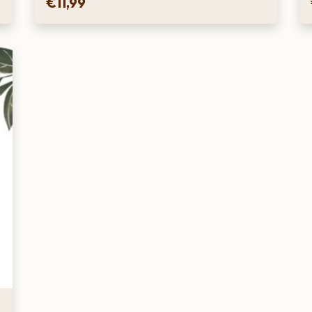
€
11,99
htgeel van kleur en ruikt subtiel naar
aden we je aan om 1 deel siroop te mengen
e ideale vlierbloesem limonade brouwt.