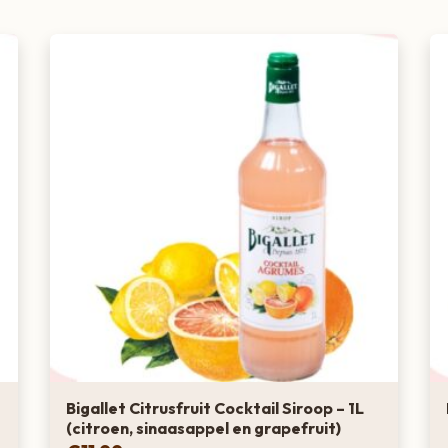
delicate smaak v
een super popula
Vlierbloesem sir
zure-ondertoon 
als limoen, kom
De vlierbloesem 
 met ijs, voeg rum en vlierbloesemsiroop toe,
kleur en ruikt s
ren met munt en limoen.
mengverhouding 
met 6-8 delen pl
bloesem siroop maak je natuurlijk de
vlierbloesem li
tails vallen onder de mogelijkheden. Dankzij
sems is vlierbloesem siroop een super
s. Vlierbloesem siroop combineert dankzij
d bijzonder goed met frisse smaken als
Bigallet Citrusfruit Cocktail Siroop – 1L
(citroen, sinaasappel en grapefruit)
mojito dus!