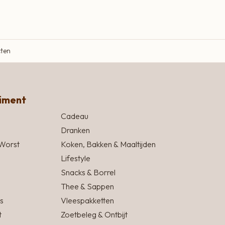
cten
timent
Cadeau
Dranken
Worst
Koken, Bakken & Maaltijden
Lifestyle
Snacks & Borrel
Thee & Sappen
s
Vleespakketten
t
Zoetbeleg & Ontbijt