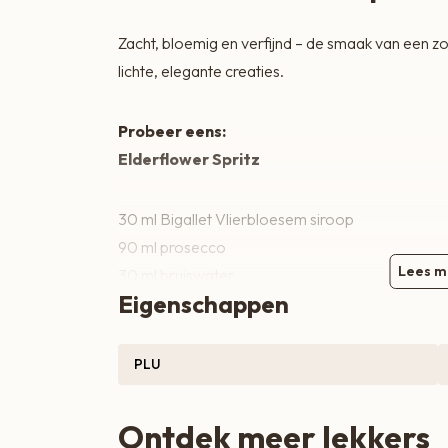
Zoete lekkernijen
Zacht, bloemig en verfijnd – de smaak van een zo
lichte, elegante creaties.
Probeer eens:
Elderflower Spritz
30 ml Bigallet Vlierbloesem siroop
90 ml prosecco
Lees m
30 ml bruiswater
Eigenschappen
IJsblokjes
Serveer in een groot wijnglas met ijs, garneer m
PLU
Elderflower Mojito
Ontdek meer lekkers