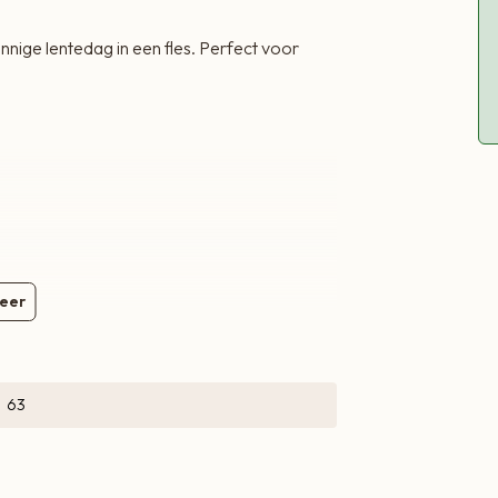
Elderflower Mo
nnige lentedag in een fles. Perfect voor
30 ml Bigallet V
40 ml witte rum
Sap van ½ limoe
Verse muntblaad
Bruiswater
IJsblokjes
Munt en limoensa
eer
rum en vlierbloe
roeren en garne
et limoen en munt.
63
Met vlierbloesem
maak je natuurli
cocktails vallen