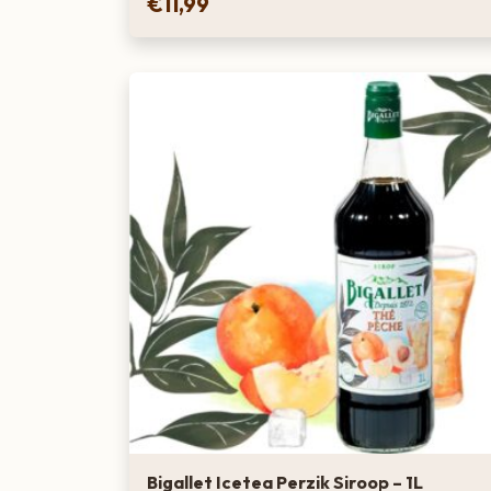
€
11,99
De vlierbloesem limonadesiroop van Bigallet is lic
bloemetjes. Voor de perfecte mengverhouding r
met 6-8 delen plat of bruisend water, zodat je d
Santé!
Bigallet Icetea Perzik Siroop – 1L