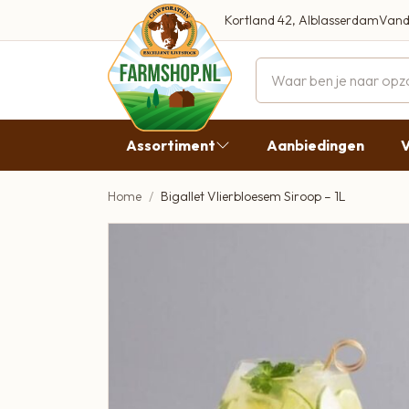
Kortland 42, Alblasserdam
Vand
Maandag
Dinsdag
Assortiment
Aanbiedingen
V
Woensdag
Donderdag
Home
Bigallet Vlierbloesem Siroop – 1L
Aanbiedingen
Vrijdag
Vlees
Zaterdag
Broodbeleg & Worst
Zondag
Boeren Zuivel
Boeren Roomijs
Desembrood