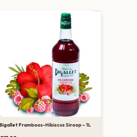
an verse vlierbloesems is vlierbloesem siroop
ire keuze onder bartenders en mixologists.
oop combineert dankzij haar zoet-met-licht-
bijvoorbeeld bijzonder goed met frisse smaken
kommer en munt. Perfect voor een mojito dus!
limonadesiroop van Bigallet is lichtgeel van
ubtiel naar bloemetjes. Voor de perfecte
raden we je aan om 1 deel siroop te mengen
at of bruisend water, zodat je de ideale
monade brouwt.
Santé!
Bigallet Framboos-Hibiscus Siroop – 1L