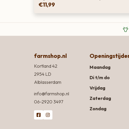
€
11,99
farmshop.nl
Openingstijde
Kortland 42
Maandag
2954 LD
Di t/m do
Alblasserdam
Vrijdag
info@farmshop.nl
Zaterdag
06-2920 3497
Zondag