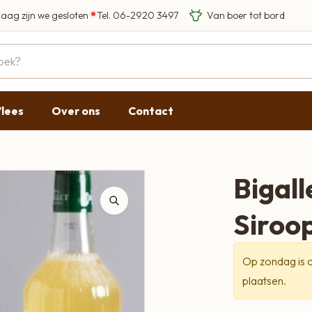
aag zijn we gesloten
Tel.
06-2920 3497
Eigen Limousin rundere
Eerlijke streekproducten
Gesloten
09:00 - 17:30
lees
Over ons
Contact
09:00 - 17:30
09:00 - 17:30
09:00 - 18:00
Bigall
09:00 - 17:30
Siroop
Gesloten
Op zondag is o
plaatsen.