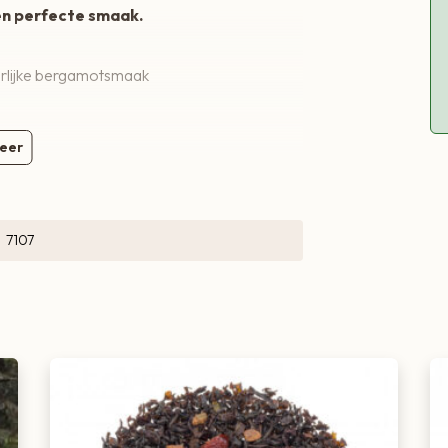
 en perfecte smaak.
uurlijke bergamotsmaak
eer
7107