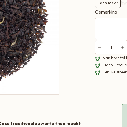
biologische kw
Lees meer
Opmerking
Ingrediënten:
z
bergamotsmaa
* Ingrediënten 
Van boer tot
Eigen Limous
Eerlijke stre
. Deze traditionele zwarte thee maakt