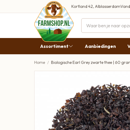
Kortland 42, Alblasserdam
Vand
Maandag
Dinsdag
Assortiment
Aanbiedingen
V
Woensdag
Donderda
Home
Biologische Earl Grey zwarte thee | 60 gr
Aanbiedingen
Vrijdag
Vlees
Zaterdag
Broodbeleg & Worst
Zondag
Boeren Zuivel
Boeren Roomijs
Desembrood