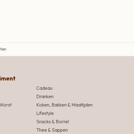
cten
timent
Cadeau
Dranken
Worst
Koken, Bakken & Maaltijden
Lifestyle
Snacks & Borrel
Thee & Sappen