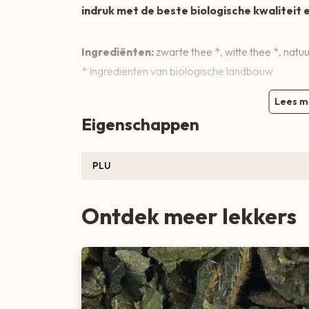
indruk met de beste biologische kwaliteit
Zoete lekkernijen
Ingrediënten:
zwarte thee *, witte thee *, nat
* Ingrediënten van biologische landbouw
Lees m
Eigenschappen
PLU
Ontdek meer lekkers