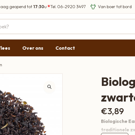
aag geopend tot
17:30
u
Tel.
06-2920 3497
Eigen Limousin run
Eerlijke streekprod
Gesloten
09:00 - 17:30
lees
Over ons
Contact
09:00 - 17:30
g
09:00 - 17:30
am
09:00 - 18:00
Biolog
09:00 - 17:30
zwart
Gesloten
€
3,89
Biologische Ea
traditionele 