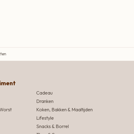
cten
timent
Cadeau
Dranken
Worst
Koken, Bakken & Maaltijden
Lifestyle
Snacks & Borrel