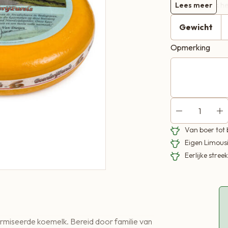
boerderijkaas hee
Lees meer
zacht van smaak
Gewicht
Opmerking
Van boer tot
Eigen Limous
Eerlijke stre
rmiseerde koemelk. Bereid door familie van