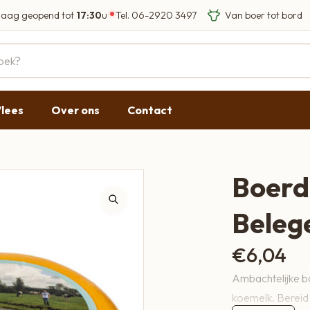
aag geopend tot
17:30
u
Tel.
06-2920 3497
Eigen Limousin run
Eerlijke streekprod
Gesloten
09:00 - 17:30
lees
Over ons
Contact
09:00 - 17:30
g
09:00 - 17:30
09:00 - 18:00
Boerd
09:00 - 17:30
Belege
Gesloten
€
6,04
Ambachtelijke b
koemelk. Bereid 