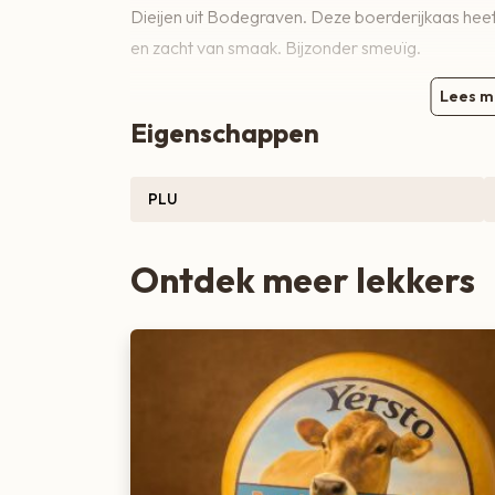
Dieijen uit Bodegraven. Deze boerderijkaas heeft 
Zoete lekkernijen
en zacht van smaak. Bijzonder smeuïg.
Lees m
Eigenschappen
PLU
Ontdek meer lekkers