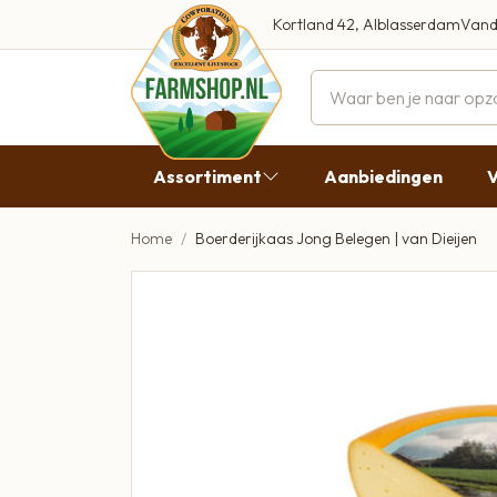
Kortland 42, Alblasserdam
Vand
Maandag
Dinsdag
Assortiment
Aanbiedingen
V
Woensdag
Donderda
Home
Boerderijkaas Jong Belegen | van Dieijen
Aanbiedingen
Vrijdag
Vlees
Zaterdag
Broodbeleg & Worst
Zondag
Boeren Zuivel
Boeren Roomijs
Desembrood