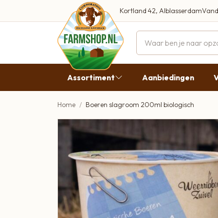
Kortland 42, Alblasserdam
Vand
Maandag
Dinsdag
Assortiment
Aanbiedingen
V
Woensdag
Donderda
Home
Boeren slagroom 200ml biologisch
Aanbiedingen
Vrijdag
Vlees
Zaterdag
Broodbeleg & Worst
Zondag
Boeren Zuivel
Boeren Roomijs
Desembrood