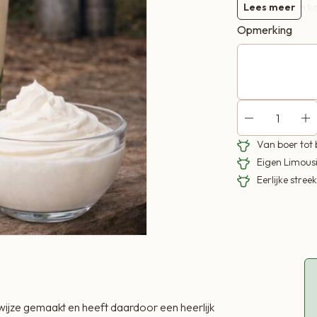
afkomstig van k
Lees meer
Wieden en wordt 
Opmerking
zuivelfabriek. Z
boerderijzuivel.
Van boer tot
Eigen Limous
Eerlijke stre
ijze gemaakt en heeft daardoor een heerlijk