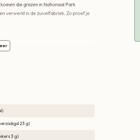
 koeien die grazen in Nationaal Park
 verwerkt in de zuivelfabriek. Zo proef je
eer
l)
verzadigd 23 g)
ikers 3 g)