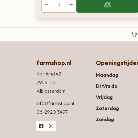
farmshop.nl
Openingstijde
Kortland 42
Maandag
2954 LD
Di t/m do
Alblasserdam
Vrijdag
info@farmshop.nl
Zaterdag
06-2920 3497
Zondag