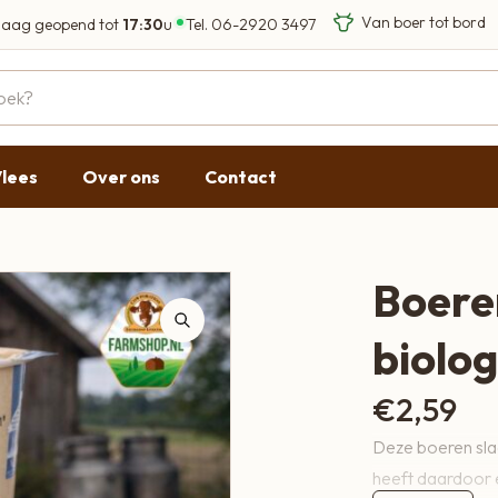
aag geopend tot
17:30
u
Tel.
06-2920 3497
Eigen Limousin run
Eerlijke streekprod
Gesloten
09:00 - 17:30
lees
Over ons
Contact
09:00 - 17:30
g
09:00 - 17:30
09:00 - 18:00
Boere
09:00 - 17:30
biolog
Gesloten
€
2,59
Deze boeren sla
heeft daardoor e