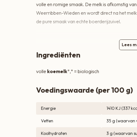
volle en romige smaak. De melk is afkomstig van
Zoete lekkernijen
Weerribben-Wieden en wordt direct na het melken
de pure smaak van echte boerderijzuivel.
Lees m
Ingrediënten
volle
koemelk
*,* = biologisch
Voedingswaarde (per 100 g)
Energie
1410 KJ (337 kca
Vetten
35 g (waarvan 
Koolhydraten
3 g (waarvan su