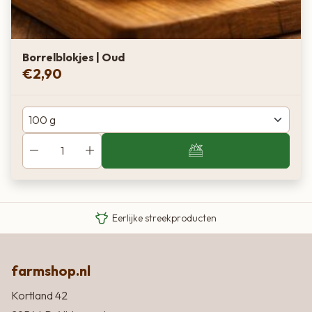
Borrelblokjes | Oud
€
2,90
Van boer tot bord
Eigen Limousin runderen
Eerlijke streekproducten
farmshop.nl
Kortland 42