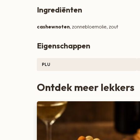
Zoete lekkernijen
Ingrediënten
cashewnoten
, zonnebloemolie, zout
Eigenschappen
PLU
Ontdek meer lekkers