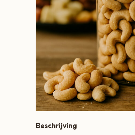
Boeren Kaas
BBQ
Cadeau
Dranken
Groente & Fruit
Koken, Bakken & Maaltijden
Lifestyle
Snacks & Borrel
Thee & Sappen
Vleespakketten
Beschrijving
Zoetbeleg & Ontbijt