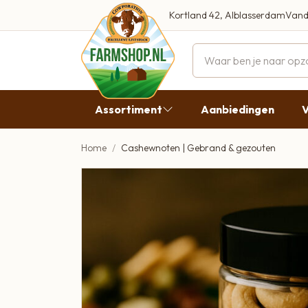
Kortland 42, Alblasserdam
Vand
Maandag
Dinsdag
Assortiment
Aanbiedingen
V
Woensdag
Donderdag
Home
Cashewnoten | Gebrand & gezouten
Aanbiedingen
Vrijdag
Vlees
Zaterdag
Broodbeleg & Worst
Zondag
Boeren Zuivel
Boeren Roomijs
Desembrood