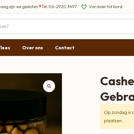
aag zijn we gesloten
Tel.
06-2920 3497
Eigen Limousin rundere
Eerlijke streekproducten
Gesloten
09:00 - 17:30
lees
Over ons
Contact
09:00 - 17:30
09:00 - 17:30
09:00 - 18:00
Cashe
09:00 - 17:30
Gebra
Gesloten
Op zondag is o
plaatsen.