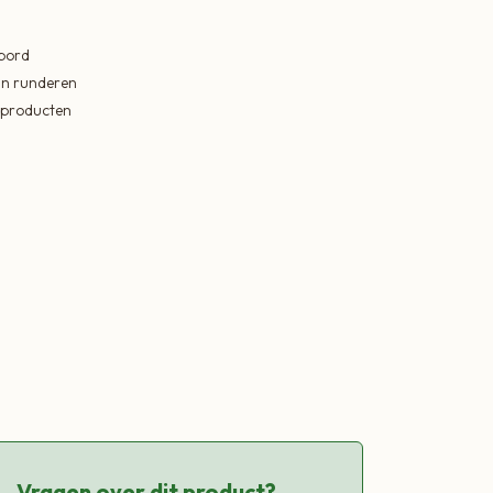
 bord
in runderen
ekproducten
Vragen over dit product?