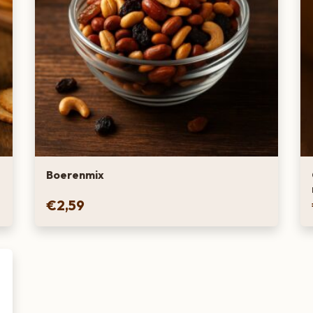
Boerenmix
€
2,59