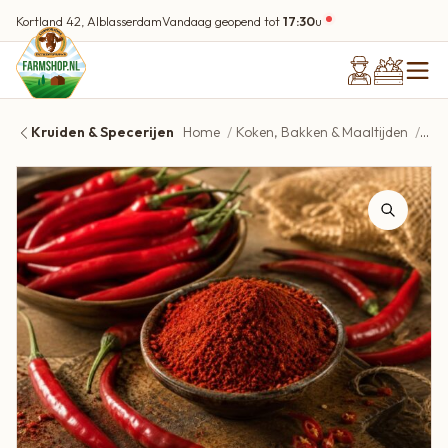
Kortland 42, Alblasserdam
Vandaag geopend tot
17:30
u
Kruiden & Specerijen
Home
Koken, Bakken & Maaltijden
Kru