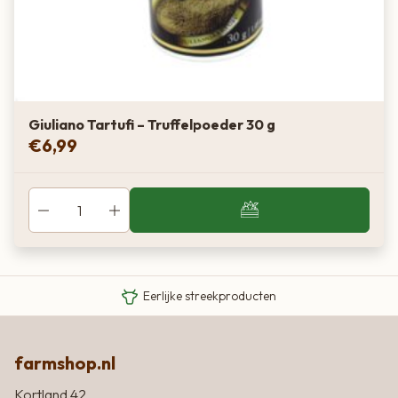
Giuliano Tartufi – Truffelpoeder 30 g
€
6,99
Van boer tot bord
Eigen Limousin runderen
Eerlijke streekproducten
farmshop.nl
Kortland 42