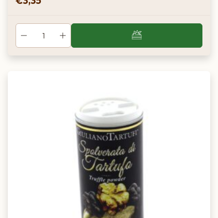
€
3,35