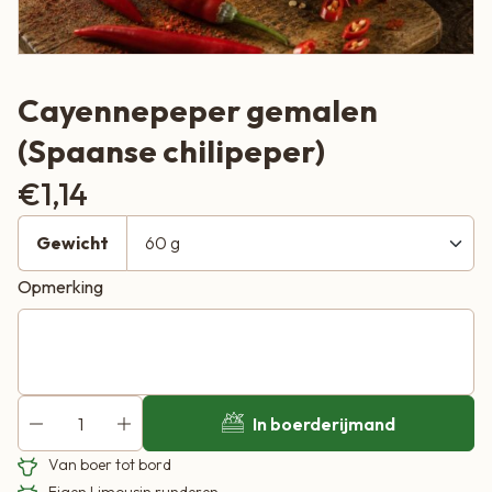
Cayennepeper gemalen
(Spaanse chilipeper)
€
1,14
Gewicht
Opmerking
In boerderijmand
Van boer tot bord
Eigen Limousin runderen