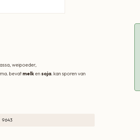
assa, weipoeder,
aroma. bevat
melk
en
soja
. kan sporen van
9643