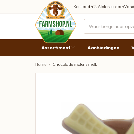
Kortland 42, Alblasserdam
Vand
Maandag
Dinsdag
Assortiment
Aanbiedingen
V
Woensdag
Donderda
Home
Chocolade molens melk
Aanbiedingen
Vrijdag
Vlees
Zaterdag
Broodbeleg & Worst
Zondag
Boeren Zuivel
Boeren Roomijs
Desembrood