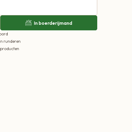
In boerderijmand
 bord
in runderen
ekproducten