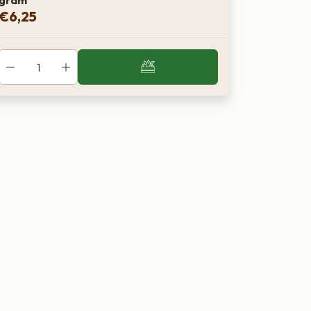
gram
€
6,25