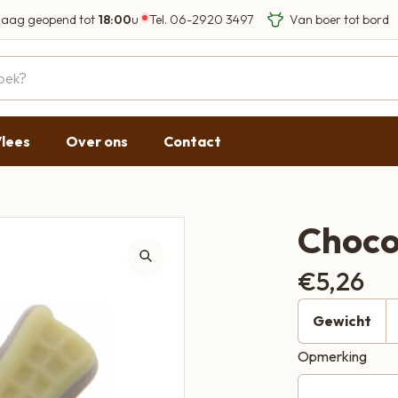
aag geopend tot
18:00
u
Tel.
06-2920 3497
Eigen Limousin run
Eerlijke streekprod
Gesloten
09:00 - 17:30
lees
Over ons
Contact
09:00 - 17:30
g
09:00 - 17:30
09:00 - 18:00
Choco
09:00 - 17:30
€
5,26
Gesloten
Gewicht
Opmerking