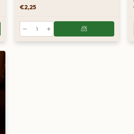
€
2,25