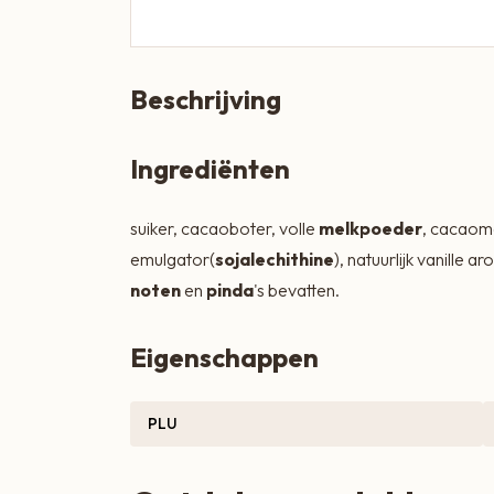
Zoete lekkernijen
Beschrijving
Ingrediënten
suiker, cacaoboter, volle
melkpoeder
, cacaom
emulgator(
sojalechithine
), natuurlijk vanille 
noten
en
pinda
's bevatten.
Eigenschappen
PLU