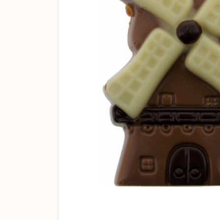
Boeren Kaas
BBQ
Cadeau
Dranken
Groente & Fruit
Koken, Bakken & Maaltijden
Lifestyle
Snacks & Borrel
Thee & Sappen
Vleespakketten
Zoetbeleg & Ontbijt