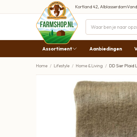
Kortland 42, Alblasserdam
Vand
Maandag
Dinsdag
Assortiment
Aanbiedingen
V
Woensdag
Donderdag
Home
Lifestyle
Home & Living
DD Sier Plaid 
Aanbiedingen
Vrijdag
Vlees
Zaterdag
Broodbeleg & Worst
Zondag
Boeren Zuivel
Boeren Roomijs
Desembrood