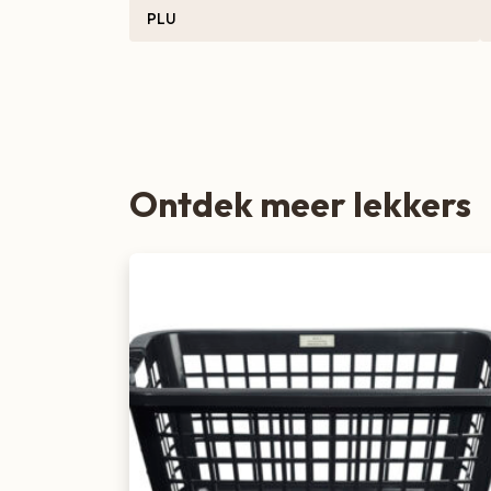
PLU
Zoete lekkernijen
Ontdek meer lekkers