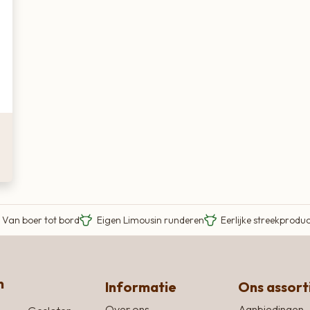
Van boer tot bord
Eigen Limousin runderen
Eerlijke streekprodu
n
Informatie
Ons assor
Over ons
Aanbiedingen