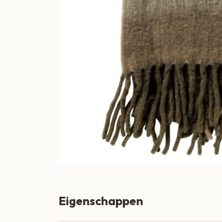
Boeren Kaas
BBQ
Cadeau
Dranken
Groente & Fruit
Koken, Bakken & Maaltijden
Lifestyle
Snacks & Borrel
Thee & Sappen
Vleespakketten
Eigenschappen
Zoetbeleg & Ontbijt