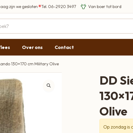
aag zijn we gesloten
Tel.
06-2920 3497
Eigen Limousin rundere
Eerlijke streekproducten
Gesloten
09:00 - 17:30
lees
Over ons
Contact
09:00 - 17:30
09:00 - 17:30
Lando 130×170 cm Military Olive
09:00 - 18:00
DD Si
09:00 - 17:30
130×1
Gesloten
Olive
Op zondag is o