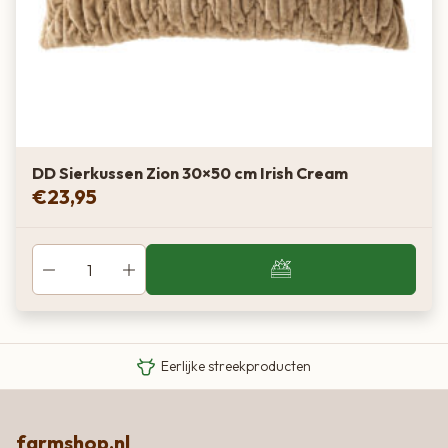
DD Sierkussen Zion 30×50 cm Irish Cream
€
23,95
Van boer tot bord
Eigen Limousin runderen
Eerlijke streekproducten
farmshop.nl