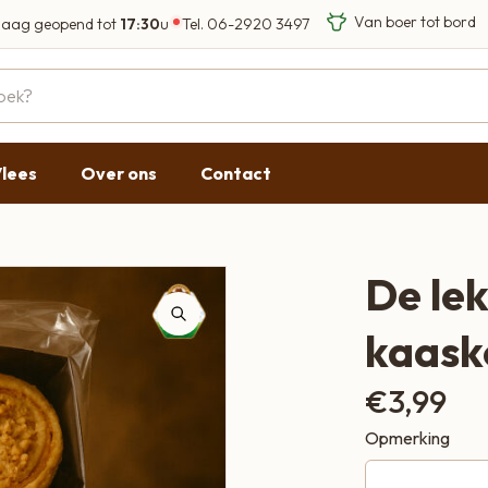
aag geopend tot
17:30
u
Tel.
06-2920 3497
Eigen Limousin run
Eerlijke streekprod
Gesloten
09:00 - 17:30
lees
Over ons
Contact
09:00 - 17:30
g
09:00 - 17:30
09:00 - 18:00
De le
09:00 - 17:30
kaask
Gesloten
€
3,99
Opmerking