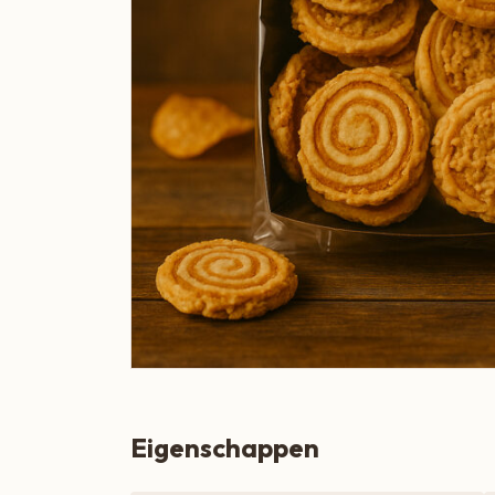
Boeren Kaas
BBQ
Cadeau
Dranken
Groente & Fruit
Koken, Bakken & Maaltijden
Lifestyle
Snacks & Borrel
Thee & Sappen
Vleespakketten
Eigenschappen
Zoetbeleg & Ontbijt