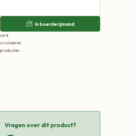
In boerderijmand
 bord
in runderen
ekproducten
Vragen over dit product?