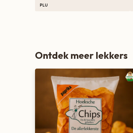
PLU
Zoete lekkernijen
Ontdek meer lekkers