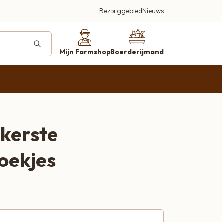
Bezorggebied
Nieuws
deren
ucten
Mijn Farmshop
Boerderijmand
farmshop.nl
kkerste
Beleef en proef
oekjes
Een plek waar kwaliteit, smaak en
gastvrijheid centraal staan
Bezoek onze farmshop
Kortland 42, Alblasserdam
Bellen 06-2920 3497
Wij helpen je graag