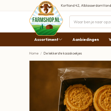
Kortland 42, Alblasserdam
Vand
Maandag
Dinsdag
Assortiment
Aanbiedingen
V
Woensdag
Donderda
Home
De lekkerste kaaskoekjes
Aanbiedingen
Vrijdag
Vlees
Zaterdag
Broodbeleg & Worst
Zondag
Boeren Zuivel
Boeren Roomijs
Desembrood