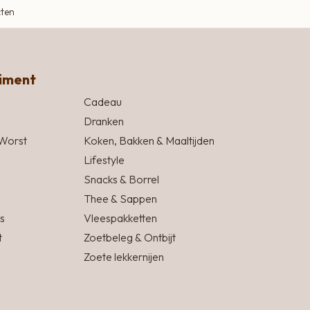
cten
timent
Cadeau
Dranken
Worst
Koken, Bakken & Maaltijden
Lifestyle
Snacks & Borrel
Thee & Sappen
s
Vleespakketten
t
Zoetbeleg & Ontbijt
Zoete lekkernijen