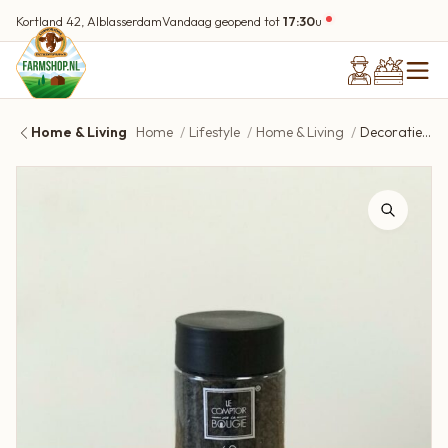
Kortland 42, Alblasserdam
Vandaag geopend tot
17:30
u
Home & Living
Home
Lifestyle
Home & Living
Decoratie steentjes zwart 750gr