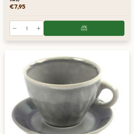
€
7,95