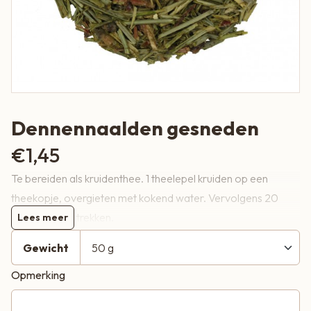
Dennennaalden gesneden
€
1,45
Te bereiden als kruidenthee. 1 theelepel kruiden op een
theekopje, overgieten met kokend water. Vervolgens 20
minuten laten trekken.
Lees meer
Gewicht
Waarschuwing:
Opmerking
Niet gebruiken tijdens zwangerschap.