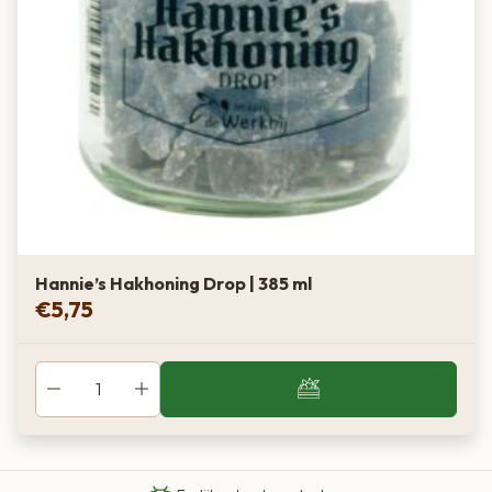
Hannie’s Hakhoning Drop | 385 ml
€
5,75
Van boer tot bord
Eigen Limousin runderen