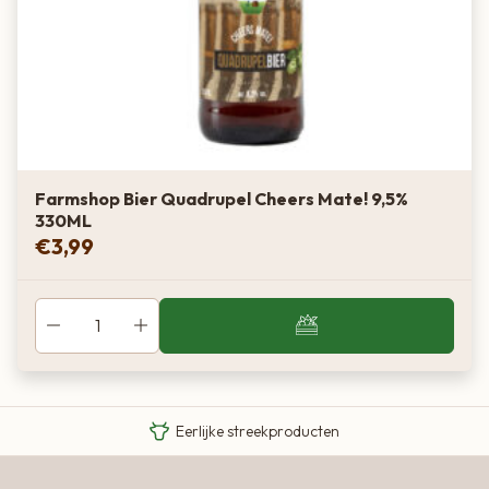
Farmshop Bier Quadrupel Cheers Mate! 9,5%
330ML
€
3,99
Van boer tot bord
Eigen Limousin runderen
Eerlijke streekproducten