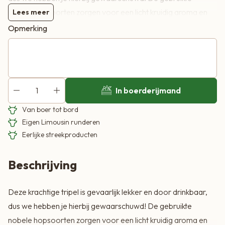
nobele hopsoorten zorgen voor een licht kruidig aroma en
Lees meer
de toevoegingen van haver en tarwe geeft deze tripel een
Opmerking
bijzondere body. Met iedere slok is er iets nieuws te proeven.
In boerderijmand
Van boer tot bord
Eigen Limousin runderen
Eerlijke streekproducten
Beschrijving
Deze krachtige tripel is gevaarlijk lekker en door drinkbaar,
dus we hebben je hierbij gewaarschuwd! De gebruikte
nobele hopsoorten zorgen voor een licht kruidig aroma en