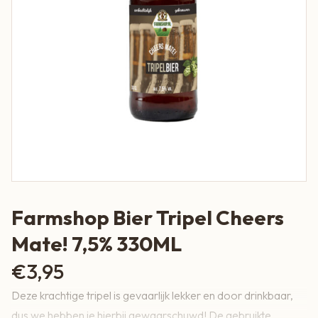
Farmshop Bier Tripel Cheers
Mate! 7,5% 330ML
€
3,95
Deze krachtige tripel is gevaarlijk lekker en door drinkbaar,
dus we hebben je hierbij gewaarschuwd! De gebruikte