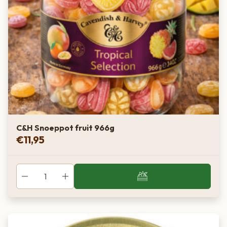
C&H Snoeppot fruit 966g
€
11,95