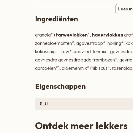
Zoete lekkernijen
Lees m
Ingrediënten
granola* (
tarwevlokken
*,
havervlokken
grof
zonnebloempitten*, agavestroop*, honing*, ko
kokoschips - raw*, bosvruchtenmix - gevriesd
gevriesdro gevriesdroogde frambozen*, gevri
aardbeien*), bloemenmix* (hibiscus*, rozenbla
Eigenschappen
PLU
Ontdek meer lekkers