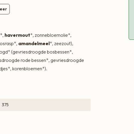
eer
*,
havermout
*, zonnebloemolie*,
kosrasp*,
amandelmeel
*, zeezout),
roogd* (gevriesdroogde bosbessen*,
esdroogde rode bessen*, gevriesdroogde
adjes*, korenbloemen*).
375