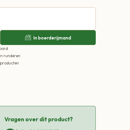
In boerderijmand
 bord
in runderen
ekproducten
Vragen over dit product?