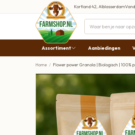
Kortland 42, Alblasserdam
Vand
Maandag
Dinsdag
Assortiment
Aanbiedingen
V
Woensdag
Donderda
Home
Flower power Granola | Biologisch | 100% 
Aanbiedingen
Vrijdag
Vlees
Zaterdag
Broodbeleg & Worst
Zondag
Boeren Zuivel
Boeren Roomijs
Desembrood