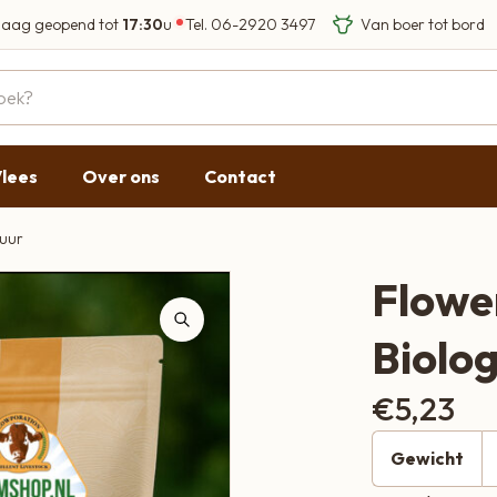
aag geopend tot
17:30
u
Tel.
06-2920 3497
Eigen Limousin run
Eerlijke streekprod
Gesloten
09:00 - 17:30
lees
Over ons
Contact
09:00 - 17:30
g
09:00 - 17:30
puur
09:00 - 18:00
Flowe
09:00 - 17:30
Biolog
Gesloten
€
5,23
Gewicht