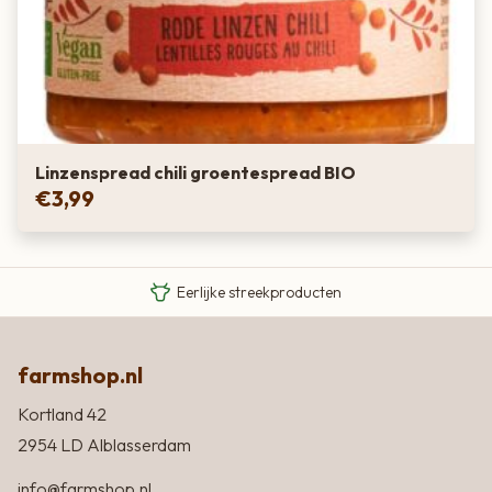
Linzenspread chili groentespread BIO
€
3,99
Van boer tot bord
Eigen Limousin runderen
Eerlijke streekproducten
farmshop.nl
Kortland 42
2954 LD Alblasserdam
info@farmshop.nl