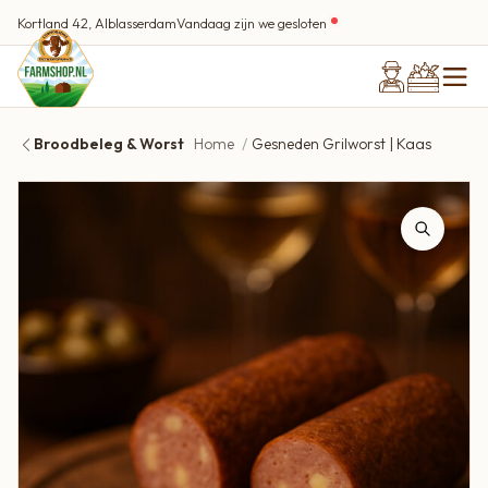
Kortland 42, Alblasserdam
Vandaag zijn we gesloten
Broodbeleg & Worst
Home
Gesneden Grilworst | Kaas