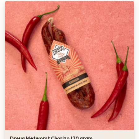
Dreug Metworst Chorizo 130 gram