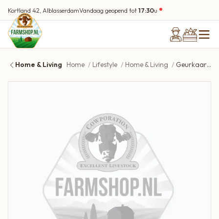
Kortland 42, Alblasserdam
Vandaag geopend tot
17:30
u
Home & Living
Home
Lifestyle
Home & Living
Geurkaarsen Giftbox Taupe /4