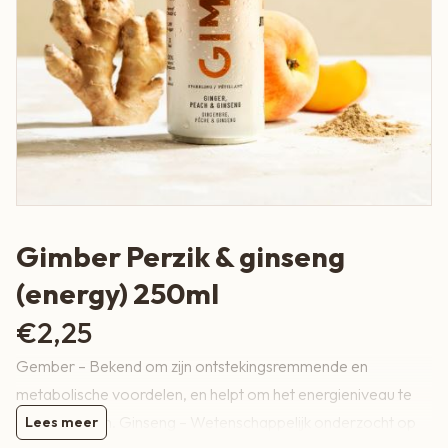
Gimber Perzik & ginseng
(energy) 250ml
€
2,25
Gember – Bekend om zijn ontstekingsremmende en
metabolische voordelen, en helpt om het energieniveau te
ondersteunen. Ginseng – Wetenschappelijk onderzocht op
Lees meer