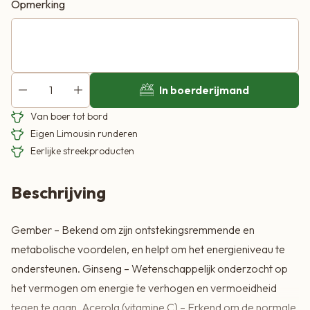
het vermogen om energie te verhogen en vermoeidheid
Opmerking
tegen te gaan. Acerola (vitamine C) – Erkend om de normale
energiestofwisseling te ondersteunen en vermoeidheid te
verminderen.
In boerderijmand
Van boer tot bord
Eigen Limousin runderen
Eerlijke streekproducten
Beschrijving
Gember – Bekend om zijn ontstekingsremmende en
metabolische voordelen, en helpt om het energieniveau te
ondersteunen. Ginseng – Wetenschappelijk onderzocht op
het vermogen om energie te verhogen en vermoeidheid
tegen te gaan. Acerola (vitamine C) – Erkend om de normale