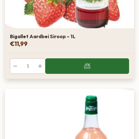
Bigallet Aardbei Siroop – 1L
€
11,99