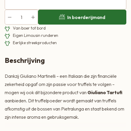
Het poeder bevat
5% gedroogde zomertruffel
en is dé
In boerderijmand
ideale smaakmaker om ieder truffelgerecht perfect af te
Van boer tot bord
werken. Dankzij de handige strooiverpakking is het
Eigen Limousin runderen
eenvoudig te doseren: een klein beetje is al genoeg om je
Eerlijke streekproducten
gerecht te verrijken met heerlijke, volle truffelaroma’s. Dat
maakt het truffelpoeder geliefd bij zowel thuiskoks als
Beschrijving
professionele chefkoks.
Dankzij Giuliano Martinelli – een Italiaan die zijn financiële
Gebruikstips
zekerheid opgaf om zijn passie voor truffels te volgen –
Strooi over
pasta, rijst of polenta
voor een verfijnde
mogen wij ook dit bijzondere product van
Giuliano Tartufi
finishing touch
aanbieden. Dit truffelpoeder wordt gemaakt van truffels
afkomstig uit de bossen van Pietralunga en staat bekend om
Heerlijk bij
vis en groenten
, zowel gegrild, gebakken als
zijn intense aroma en gebruiksgemak.
gefrituurd