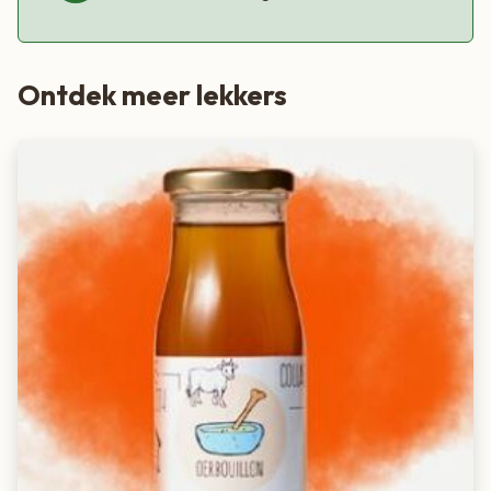
Perfect om gerechten
vlak voor het serveren
extra diepte
en geur te geven
Ontdek meer lekkers
Prijswinnend product
Niet alleen binnen Giuliano Tartufi is dit een favoriet: het
truffelpoeder is bekroond met de prijs
“Most Innovative
Condiment or Sauce”
. Met zijn krachtige truffelgeur is het in
korte tijd uitgegroeid tot een wereldwijde bestseller.