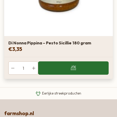
Di Nonna Pippina – Pesto Sicillie 180 gram
€
3,35
Van boer tot bord
Eigen Limousin runderen
Eerlijke streekproducten
farmshop.nl