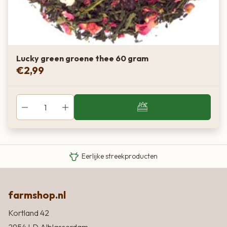
Lucky green groene thee 60 gram
€
2,99
Van boer tot bord
Eigen Limousin runderen
Eerlijke streekproducten
farmshop.nl
Kortland 42
2954 LD Alblasserdam