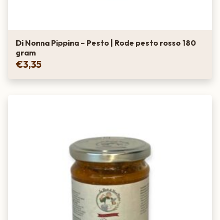
Di Nonna Pippina – Pesto | Rode pesto rosso 180
gram
€
3,35