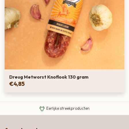
Dreug Metworst Knoflook 130 gram
€
4,85
Van boer tot bord
Eigen Limousin runderen
Eerlijke streekproducten