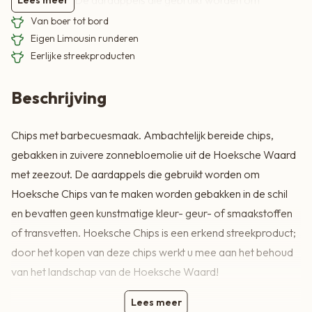
met zeezout. De aardappels die gebruikt worden om
Lees meer
Hoeksche Chips van te maken worden gebakken in de schil
Van boer tot bord
en bevatten geen kunstmatige kleur- geur- of smaakstoffen
Eigen Limousin runderen
Eerlijke streekproducten
of transvetten. Hoeksche Chips is een erkend streekproduct;
door het kopen van deze chips werkt u mee aan het behoud
Beschrijving
van het landschap van de Hoeksche Waard!
Chips met barbecuesmaak. Ambachtelijk bereide chips,
gebakken in zuivere zonnebloemolie uit de Hoeksche Waard
met zeezout. De aardappels die gebruikt worden om
Hoeksche Chips van te maken worden gebakken in de schil
en bevatten geen kunstmatige kleur- geur- of smaakstoffen
of transvetten. Hoeksche Chips is een erkend streekproduct;
door het kopen van deze chips werkt u mee aan het behoud
van het landschap van de Hoeksche Waard!
Lees meer