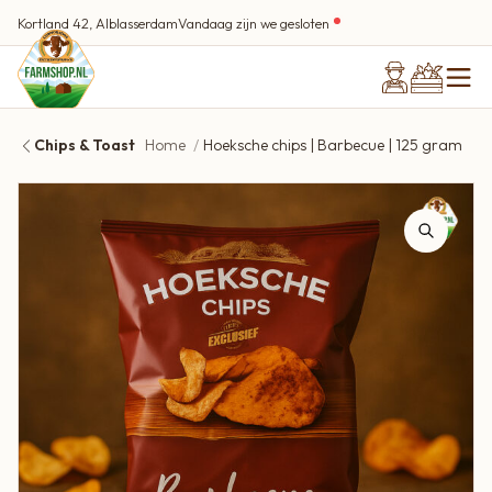
Kortland 42, Alblasserdam
Vandaag zijn we gesloten
Chips & Toast
Home
Hoeksche chips | Barbecue | 125 gram