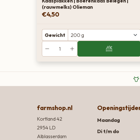
Kaasplakken | Boerenkaas Belegen |
(rauwmelks) Olieman
€
4,50
Gewicht
farmshop.nl
Openingstijde
Kortland 42
Maandag
2954 LD
Di t/m do
Alblasserdam