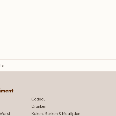
cten
timent
Cadeau
Dranken
Worst
Koken, Bakken & Maaltijden