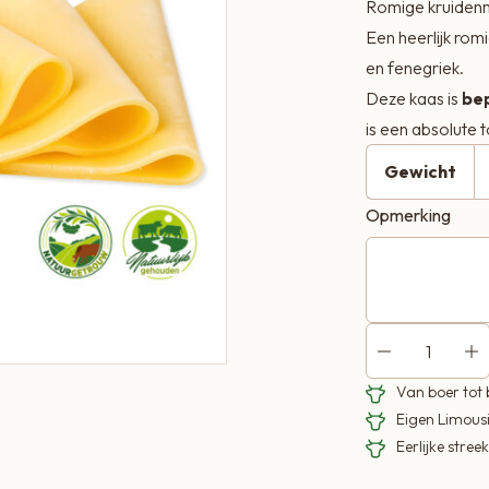
Romige kruidenm
Een heerlijk ro
en fenegriek.
Deze kaas is
bep
is een absolute 
Gewicht
Opmerking
Van boer tot
Eigen Limous
Eerlijke stre