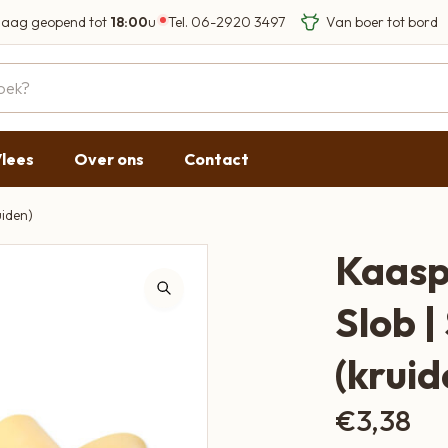
aag geopend tot
18:00
u
Tel.
06-2920 3497
Eigen Limousin run
Eerlijke streekprod
Gesloten
09:00 - 17:30
lees
Over ons
Contact
09:00 - 17:30
g
09:00 - 17:30
uiden)
09:00 - 18:00
Kaasp
09:00 - 17:30
Slob |
Gesloten
(kruid
€
3,38