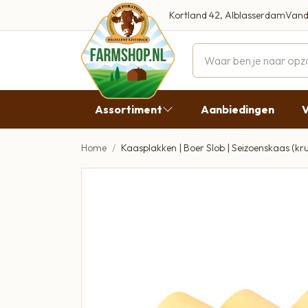
Kortland 42, Alblasserdam
Vand
Maandag
Dinsdag
Assortiment
Aanbiedingen
V
Woensdag
Donderda
Home
Kaasplakken | Boer Slob | Seizoenskaas (kr
Aanbiedingen
Vrijdag
Vlees
Zaterdag
Broodbeleg & Worst
Zondag
Boeren Zuivel
Boeren Roomijs
Desembrood