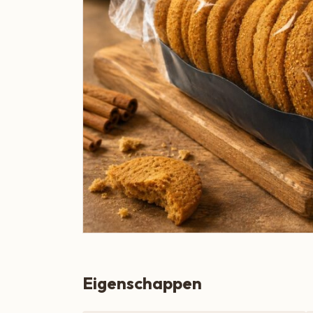
Boeren Kaas
BBQ
Cadeau
Dranken
Groente & Fruit
Koken, Bakken & Maaltijden
Lifestyle
Snacks & Borrel
Thee & Sappen
Vleespakketten
Eigenschappen
Zoetbeleg & Ontbijt