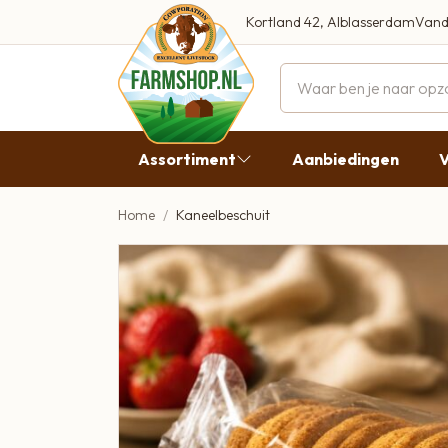
Kortland 42, Alblasserdam
Vand
Maandag
Dinsdag
Assortiment
Aanbiedingen
V
Woensdag
Donderda
Home
Kaneelbeschuit
Aanbiedingen
Vrijdag
Vlees
Zaterdag
Broodbeleg & Worst
Zondag
Boeren Zuivel
Boeren Roomijs
Desembrood