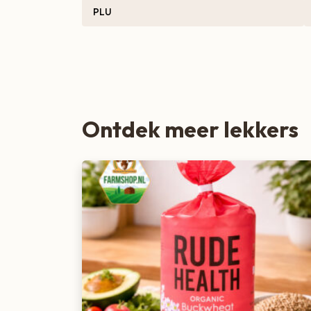
PLU
Zoete lekkernijen
Ontdek meer lekkers