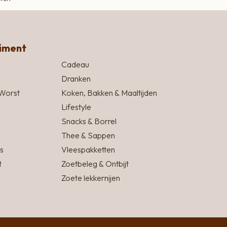
timent
Cadeau
Dranken
Worst
Koken, Bakken & Maaltijden
Lifestyle
Snacks & Borrel
Thee & Sappen
s
Vleespakketten
t
Zoetbeleg & Ontbijt
Zoete lekkernijen