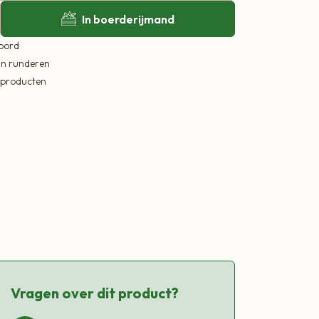
In boerderijmand
 bord
in runderen
ekproducten
Vragen over dit product?