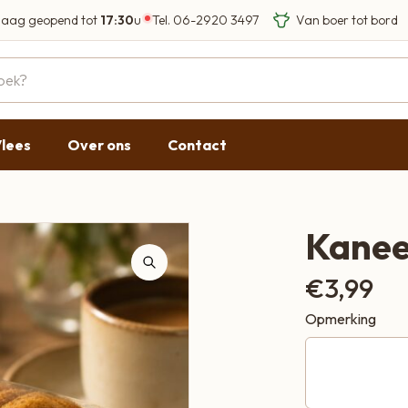
aag geopend tot
17:30
u
Tel.
06-2920 3497
Eigen Limousin run
Eerlijke streekprod
Gesloten
09:00 - 17:30
lees
Over ons
Contact
09:00 - 17:30
g
09:00 - 17:30
09:00 - 18:00
Kanee
09:00 - 17:30
€
3,99
Gesloten
Opmerking