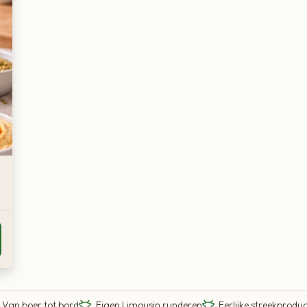
Van boer tot bord
Eigen Limousin runderen
Eerlijke streekprodu