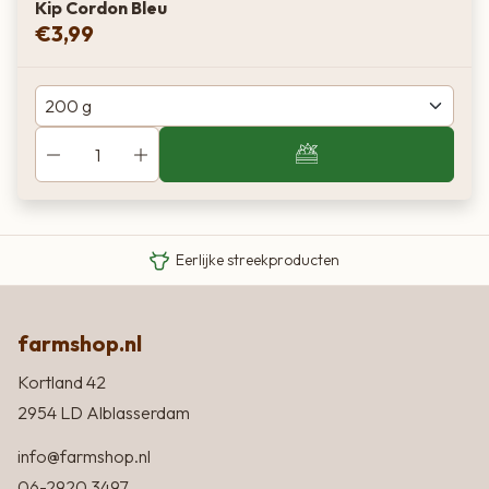
Kip Cordon Bleu
€
3,99
Van boer tot bord
Eigen Limousin runderen
Eerlijke streekproducten
farmshop.nl
Kortland 42
2954 LD Alblasserdam
info@farmshop.nl
06-2920 3497