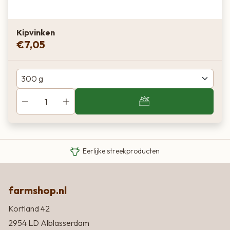
Kipvinken
€
7,05
Van boer tot bord
Eigen Limousin runderen
Eerlijke streekproducten
farmshop.nl
Kortland 42
2954 LD Alblasserdam