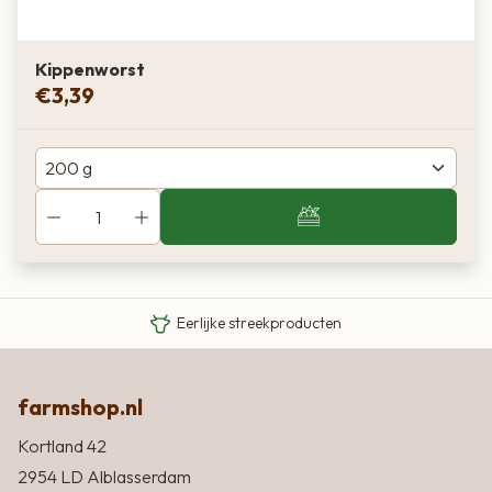
Kippenworst
€
3,39
Van boer tot bord
Eigen Limousin runderen
Eerlijke streekproducten
farmshop.nl
Kortland 42
2954 LD Alblasserdam