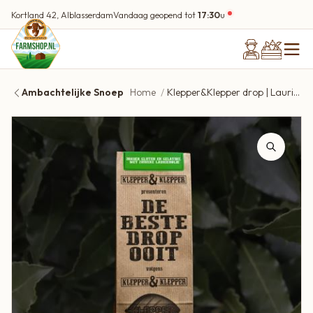
Kortland 42, Alblasserdam
Vandaag geopend tot
17:30
u
Ambachtelijke Snoep
Home
Klepper&Klepper drop | Laurier (de beste drop ooit!)