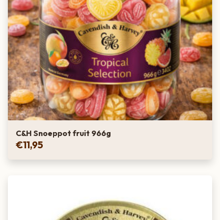
C&H Snoeppot fruit 966g
€
11,95