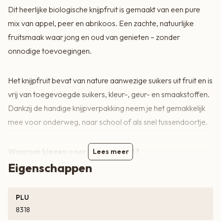
? Handig voor onderweg of naar school
Dit heerlijke biologische knijpfruit is gemaakt van een pure
? Lang houdbaar buiten de koeling
mix van appel, peer en abrikoos. Een zachte, natuurlijke
? Puur, zacht en natuurlijk van smaak
fruitsmaak waar jong en oud van genieten – zonder
onnodige toevoegingen.
Ingrediënten:
fruitpuree (98%) (appel*, peer* en
abrikoos*), maïsbloem* = biologisch
Het knijpfruit bevat van nature aanwezige suikers uit fruit en is
vrij van toegevoegde suikers, kleur-, geur- en smaakstoffen.
Dankzij de handige knijpverpakking neem je het gemakkelijk
mee voor onderweg, naar school of als snel tussendoortje.
Waarom kiezen voor dit knijpfruit?
Lees meer
? 100% biologisch
Eigenschappen
? Zonder toegevoegde suikers
? Gemaakt van appel, peer en abrikoos
PLU
? Handig voor onderweg of naar school
8318
? Lang houdbaar buiten de koeling