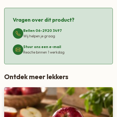
? Puur, zacht en natuurlijk van smaak
Vragen over dit product?
Ingrediënten:
fruitpuree (98%) (appel*, peer* en
abrikoos*), maïsbloem* = biologisch
Bellen 06-2920 3497
Wij helpen je graag
Stuur ons een e-mail
Reactie binnen 1 werkdag
Ontdek meer lekkers