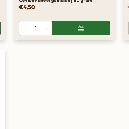
s
Ceylon kaneel gemalen | 60 gram
€
4,50