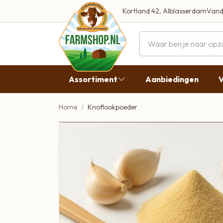
Kortland 42, Alblasserdam
Vand
Maandag
Dinsdag
Assortiment
Aanbiedingen
V
Woensdag
Donderda
Home
Knoflookpoeder
Aanbiedingen
Vrijdag
Vlees
Zaterdag
Broodbeleg & Worst
Zondag
Boeren Zuivel
Boeren Roomijs
Desembrood