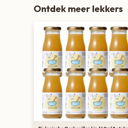
Ontdek meer lekkers
Zoete lekkernijen