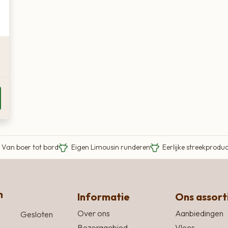
Van boer tot bord
Eigen Limousin runderen
Eerlijke streekprodu
n
Informatie
Ons assor
Over ons
Aanbiedingen
Gesloten
Bezorggebied
Vlees