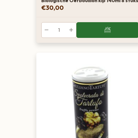
Biologische Oerbouillon kip 140ml 8 stuk
€
30,00