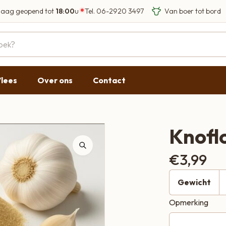
aag geopend tot
18:00
u
Tel.
06-2920 3497
Eigen Limousin run
Eerlijke streekprod
Gesloten
09:00 - 17:30
lees
Over ons
Contact
09:00 - 17:30
g
09:00 - 17:30
09:00 - 18:00
Knofl
09:00 - 17:30
€
3,99
Gesloten
Gewicht
Opmerking