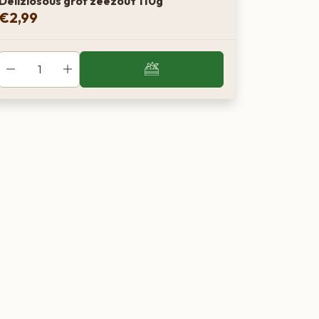
Deliziosous grof zeezout 110g
€
2,99