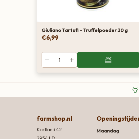
Giuliano Tartufi – Truffelpoeder 30 g
€
6,99
farmshop.nl
Openingstijde
Kortland 42
Maandag
2954 LD