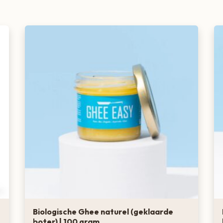
Biologische Ghee naturel (geklaarde
boter) | 100 gram