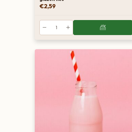
€
2,59