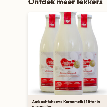
Ontdek meer lekkers
Ambachtshoeve Karnemelk | 1 liter in
glazen fles