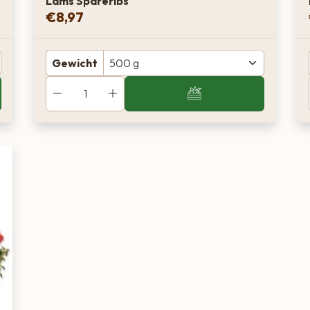
Lams Spareribs
€
8,97
Gewicht