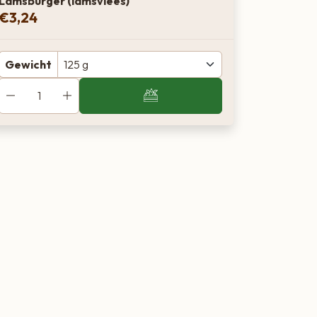
Lamsburger (lamsvlees)
€
3,24
Gewicht