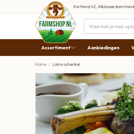
Kortland 42, Alblasserdam
Vand
Maandag
Dinsdag
Assortiment
Aanbiedingen
V
Woensdag
Donderda
Home
Lams schenkel
Aanbiedingen
Vrijdag
Vlees
Zaterdag
Broodbeleg & Worst
Zondag
Boeren Zuivel
Boeren Roomijs
Desembrood