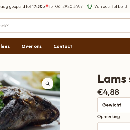
aag geopend tot
17:30
u
Tel.
06-2920 3497
Eigen Limousin run
Eerlijke streekprod
Gesloten
09:00 - 17:30
lees
Over ons
Contact
09:00 - 17:30
g
09:00 - 17:30
09:00 - 18:00
Lams 
09:00 - 17:30
€
4,88
Gesloten
Gewicht
Opmerking