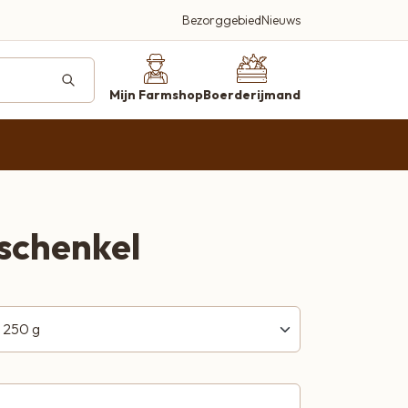
Bezorggebied
Nieuws
deren
ucten
Mijn Farmshop
Boerderijmand
farmshop.nl
schenkel
Beleef en proef
Een plek waar kwaliteit, smaak en
gastvrijheid centraal staan
Bezoek onze farmshop
Kortland 42, Alblasserdam
Bellen 06-2920 3497
Wij helpen je graag