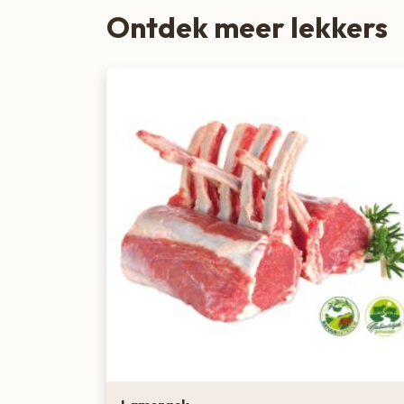
Ontdek meer lekkers
Zoete lekkernijen