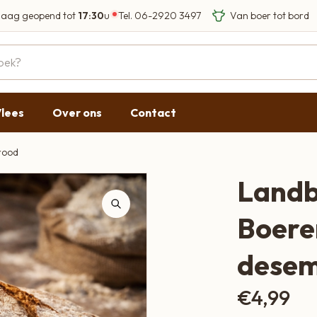
aag geopend tot
17:30
u
Tel.
06-2920 3497
Eigen Limousin run
Eerlijke streekprod
Gesloten
09:00 - 17:30
lees
Over ons
Contact
09:00 - 17:30
g
09:00 - 17:30
rood
09:00 - 18:00
Land
09:00 - 17:30
Boere
Gesloten
dese
€
4,99