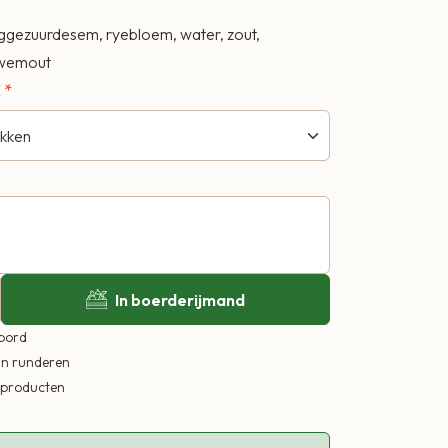
gezuurdesem, ryebloem, water, zout,
rwemout
E
In boerderijmand
 bord
in runderen
ekproducten