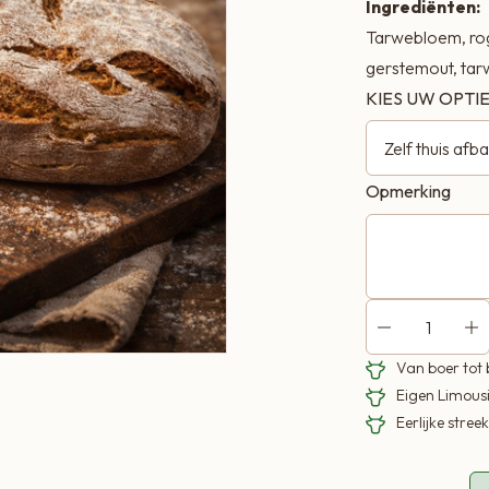
Ingrediënten:
Tarwebloem, rog
gerstemout, ta
KIES UW OPTI
Opmerking
Van boer tot
Eigen Limous
Eerlijke stre