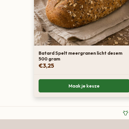
Batard Spelt meergranen licht desem
500 gram
€
3,25
Maak je keuze