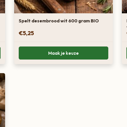
Spelt desembrood wit 600 gram BIO
€
5,25
Maak je keuze