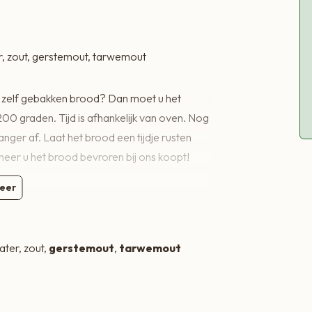
 zout, gerstemout, tarwemout
jk zelf gebakken brood? Dan moet u het
 graden. Tijd is afhankelijk van oven. Nog
nger af. Laat het brood een tijdje rusten
nneer u het brood bevroren bij ons koopt!
eer
ater, zout,
gerstemout
,
tarwemout