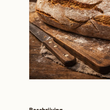
Boeren Kaas
BBQ
Cadeau
Dranken
Groente & Fruit
Koken, Bakken & Maaltijden
Lifestyle
Snacks & Borrel
Thee & Sappen
Vleespakketten
Zoetbeleg & Ontbijt
Beschrijving