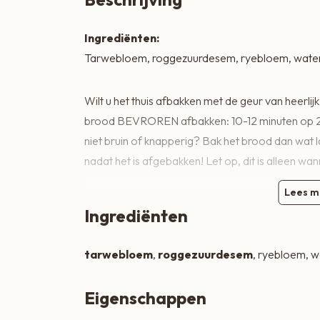
Zoete lekkernijen
Ingrediënten:
Tarwebloem, roggezuurdesem, ryebloem, water,
Wilt u het thuis afbakken met de geur van heerli
brood BEVROREN afbakken: 10-12 minuten op 200
niet bruin of knapperig? Bak het brood dan wat la
nadat het is afgebakken! Let op, dit is alleen wa
Lees m
Ingrediënten
tarwebloem
,
roggezuurdesem
, ryebloem, w
Eigenschappen