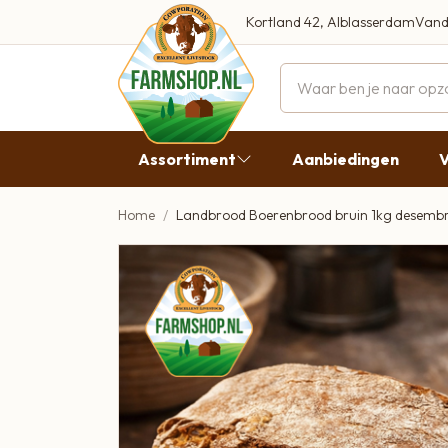
Kortland 42, Alblasserdam
Vand
Maandag
Dinsdag
Assortiment
Aanbiedingen
V
Woensdag
Donderda
Home
Landbrood Boerenbrood bruin 1kg desemb
Aanbiedingen
Vrijdag
Vlees
Zaterdag
Broodbeleg & Worst
Zondag
Boeren Zuivel
Boeren Roomijs
Desembrood